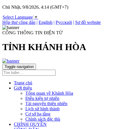
Chủ Nhật, 9/8/2026, 4:14 (GMT+7)
Select Language
▼
Hộp thư công dân
|
English
|
Русский
|
Sơ đồ website
CỔNG THÔNG TIN ĐIỆN TỬ
TỈNH KHÁNH HÒA
Toggle navigation
Trang chủ
Giới thiệu
Tổng quan về Khánh Hòa
Điều kiện tự nhiên
Tài nguyên thiên nhiên
Lịch sử hình thành
Cơ sở hạ tầng
Chính sách đặc thù
CHÍNH QUYỀN