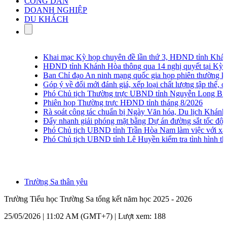
CÔNG DÂN
DOANH NGHIỆP
DU KHÁCH
Khai mạc Kỳ họp chuyên đề lần thứ 3, HĐND tỉnh Khánh
HĐND tỉnh Khánh Hòa thông qua 14 nghị quyết tại Kỳ họp
Ban Chỉ đạo An ninh mạng quốc gia họp phiên thường kỳ l
Góp ý về đổi mới đánh giá, xếp loại chất lượng tập thể, cá 
Phó Chủ tịch Thường trực UBND tỉnh Nguyễn Long Biên khả
Phiên họp Thường trực HĐND tỉnh tháng 8/2026
Rà soát công tác chuẩn bị Ngày Văn hóa, Du lịch Khánh 
Đẩy nhanh giải phóng mặt bằng Dự án đường sắt tốc độ c
Phó Chủ tịch UBND tỉnh Trần Hòa Nam làm việc với xã V
Phó Chủ tịch UBND tỉnh Lê Huyền kiểm tra tình hình thu 
Trường Sa thân yêu
Trường Tiểu học Trường Sa tổng kết năm học 2025 - 2026
25/05/2026 | 11:02 AM (GMT+7) |
Lượt xem: 188