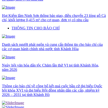
Hạt Kiểm lâm Ninh Sơn thông báo giao, điều chuyển 23 lóng gỗ Cà
chí, khối lượng 0,415 m³ cho cơ quan, đơn vị có nhu cầu
THÔNG TIN CHO BÁO CHÍ
Danh sách người phát ngôn và cung cấp thông tin cho báo chí của
các cơ quan hành chính nhà nước tỉnh Khánh Hòa
Ngày hội văn hóa dân tộc Chăm lần thứ VI tại tỉnh Khánh Hòa,
năm 2026
Thông cáo báo chí về công bố kết quả cuộc bầu cử đại biểu Quốc
hội khóa XVI và đại biểu Hội đồng nhân dân các cấp, nhiệm kỳ
2026 – 2031 tại tỉnh Khánh Hò