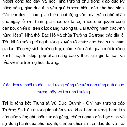
Ngoài công tác dạy và học, nhà trường chú trọng giáo dục kỹ
năng sống, giáo dục tình yêu quê hương biển, đảo cho học sinh.
Các em được tham gia nhiều hoạt động văn hóa, văn nghệ nhân
các ngày lễ lớn; tham gia chào cờ tại cột mốc chủ quyền cùng
cán bộ, chiến sĩ trên đảo; dâng hương tại Đài tưởng niệm các Anh
hùng liệt sĩ, Nhà thờ Bác Hồ và chùa Trường Sa trong các dịp lễ,
Tết. Nhà trường cũng thường xuyên tổ chức cho học sinh tham
gia lao động vệ sinh trường lớp, chăm sóc cảnh quan môi trường
xanh - sạch - đẹp, góp phần nâng cao ý thức giữ gìn tài sản và
bảo vệ môi trường học đường.
Các đơn vị phối thuộc, lực lượng công tác trên đảo tặng quà chúc
mừng thầy và trò nhà trường.
Tại lễ tổng kết, Trung tá Vũ Đức Quỳnh - Chỉ huy trưởng đảo
Trường Sa biểu dương tinh thần vượt khó, bám trường, bám lớp
của giáo viên; ghi nhận sự cố gắng, chăm ngoan của học sinh và
sự đồng hành của phụ huynh, cán bộ chiến sĩ trên đảo đối với sự