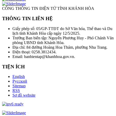
CỔNG THÔNG TIN ĐIỆN TỬ TỈNH KHÁNH HÒA
THÔNG TIN LIÊN HỆ
Giấy phép số: 05/GP-TTĐT do Sở Văn hóa, Thể thao và Du
lịch tỉnh Khánh Hòa cấp ngày 12/5/2025.
Trưởng Ban biên tập: Nguyễn Phương Huy - Phó Chánh Văn
phòng UBND tỉnh Khánh Hòa.
Địa chỉ: 84 đường Hoàng Hoa Thám, phường Nha Trang.
Điện thoại: 0258.3812434.
Email: banbientap@khanhhoa.gov.vn.
TIỆN ÍCH
English
Русский
Sitemap
RSS
Sơ đồ website