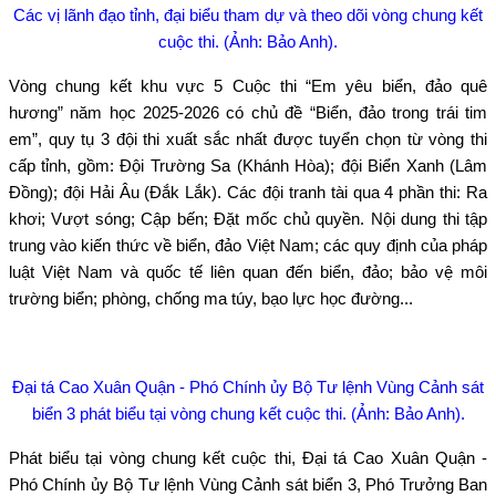
Các vị lãnh đạo tỉnh, đại biểu tham dự và theo dõi vòng chung kết
cuộc thi. (Ảnh: Bảo Anh).
Vòng chung kết khu vực 5 Cuộc thi “Em yêu biển, đảo quê
hương” năm học 2025-2026 có chủ đề “Biển, đảo trong trái tim
em”, quy tụ 3 đội thi xuất sắc nhất được tuyển chọn từ vòng thi
cấp tỉnh, gồm: Đội Trường Sa (Khánh Hòa); đội Biển Xanh (Lâm
Đồng); đội Hải Âu (Đắk Lắk). Các đội tranh tài qua 4 phần thi: Ra
khơi; Vượt sóng; Cập bến; Đặt mốc chủ quyền. Nội dung thi tập
trung vào kiến thức về biển, đảo Việt Nam; các quy định của pháp
luật Việt Nam và quốc tế liên quan đến biển, đảo; bảo vệ môi
trường biển; phòng, chống ma túy, bạo lực học đường...
Đại tá Cao Xuân Quận - Phó Chính ủy Bộ Tư lệnh Vùng Cảnh sát
biển 3 phát biểu tại vòng chung kết cuộc thi. (Ảnh: Bảo Anh).
Phát biểu tại vòng chung kết cuộc thi, Đại tá Cao Xuân Quận -
Phó Chính ủy Bộ Tư lệnh Vùng Cảnh sát biển 3, Phó Trưởng Ban