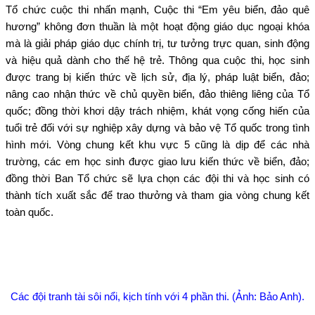
Tổ chức cuộc thi nhấn mạnh, Cuộc thi “Em yêu biển, đảo quê
hương” không đơn thuần là một hoạt động giáo dục ngoại khóa
mà là giải pháp giáo dục chính trị, tư tưởng trực quan, sinh động
và hiệu quả dành cho thế hệ trẻ. Thông qua cuộc thi, học sinh
được trang bị kiến thức về lịch sử, địa lý, pháp luật biển, đảo;
nâng cao nhận thức về chủ quyền biển, đảo thiêng liêng của Tổ
quốc; đồng thời khơi dậy trách nhiệm, khát vọng cống hiến của
tuổi trẻ đối với sự nghiệp xây dựng và bảo vệ Tổ quốc trong tình
hình mới. Vòng chung kết khu vực 5 cũng là dịp để các nhà
trường, các em học sinh được giao lưu kiến thức về biển, đảo;
đồng thời Ban Tổ chức sẽ lựa chọn các đội thi và học sinh có
thành tích xuất sắc để trao thưởng và tham gia vòng chung kết
toàn quốc.
Các đội tranh tài sôi nổi, kịch tính với 4 phần thi. (Ảnh: Bảo Anh).