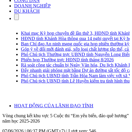
CÔNG DÂN
DOANH NGHIỆP
DU KHÁCH
Khai mạc Kỳ họp chuyên đề lần thứ 3, HĐND tỉnh Khánh H
HĐND tỉnh Khánh Hòa thông qua 14 nghị quyết tại Kỳ họp c
Ban Chỉ đạo An ninh mạng quốc gia họp phiên thường kỳ lần
Góp ý về đổi mới đánh giá, xếp loại chất lượng tập thể, cá nhâ
Phó Chủ tịch Thường trực UBND tỉnh Nguyễn Long Biên khảo 
Phiên họp Thường trực HĐND tỉnh tháng 8/2026
Rà soát công tác chuẩn bị Ngày Văn hóa, Du lịch Khánh Hòa
Đẩy nhanh giải phóng mặt bằng Dự án đường sắt tốc độ cao
Phó Chủ tịch UBND tỉnh Trần Hòa Nam làm việc với xã Vạn
Phó Chủ tịch UBND tỉnh Lê Huyền kiểm tra tình hình thu go
HOẠT ĐỘNG CỦA LÃNH ĐẠO TỈNH
Vòng chung kết khu vực 5 Cuộc thi “Em yêu biển, đảo quê hương”
năm học 2025-2026
07/06/2026 | 06:37 PM (GMT+7) |
Lượt xem: 546