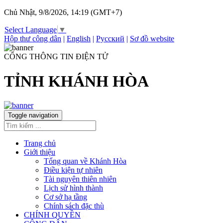
Chủ Nhật, 9/8/2026, 14:19 (GMT+7)
Select Language
▼
Hộp thư công dân
|
English
|
Русский
|
Sơ đồ website
CỔNG THÔNG TIN ĐIỆN TỬ
TỈNH KHÁNH HÒA
Toggle navigation
Trang chủ
Giới thiệu
Tổng quan về Khánh Hòa
Điều kiện tự nhiên
Tài nguyên thiên nhiên
Lịch sử hình thành
Cơ sở hạ tầng
Chính sách đặc thù
CHÍNH QUYỀN