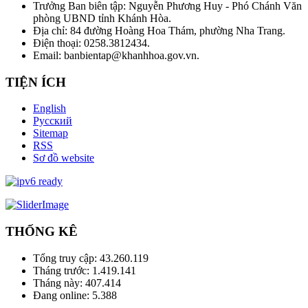
Trưởng Ban biên tập: Nguyễn Phương Huy - Phó Chánh Văn
phòng UBND tỉnh Khánh Hòa.
Địa chỉ: 84 đường Hoàng Hoa Thám, phường Nha Trang.
Điện thoại: 0258.3812434.
Email: banbientap@khanhhoa.gov.vn.
TIỆN ÍCH
English
Русский
Sitemap
RSS
Sơ đồ website
THỐNG KÊ
Tổng truy cập:
43.260.119
Tháng trước:
1.419.141
Tháng này:
407.414
Đang online:
5.388