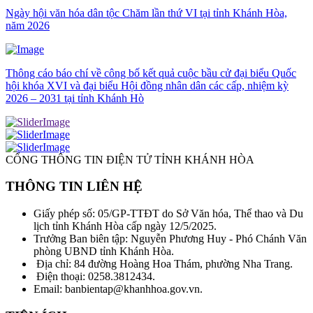
Ngày hội văn hóa dân tộc Chăm lần thứ VI tại tỉnh Khánh Hòa,
năm 2026
Thông cáo báo chí về công bố kết quả cuộc bầu cử đại biểu Quốc
hội khóa XVI và đại biểu Hội đồng nhân dân các cấp, nhiệm kỳ
2026 – 2031 tại tỉnh Khánh Hò
CỔNG THÔNG TIN ĐIỆN TỬ TỈNH KHÁNH HÒA
THÔNG TIN LIÊN HỆ
Giấy phép số: 05/GP-TTĐT do Sở Văn hóa, Thể thao và Du
lịch tỉnh Khánh Hòa cấp ngày 12/5/2025.
Trưởng Ban biên tập: Nguyễn Phương Huy - Phó Chánh Văn
phòng UBND tỉnh Khánh Hòa.
Địa chỉ: 84 đường Hoàng Hoa Thám, phường Nha Trang.
Điện thoại: 0258.3812434.
Email: banbientap@khanhhoa.gov.vn.