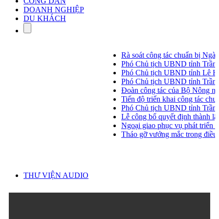
CÔNG DÂN
DOANH NGHIỆP
DU KHÁCH
Rà soát công tác chuẩn bị Ngày
Phó Chủ tịch UBND tỉnh Trần H
Phó Chủ tịch UBND tỉnh Lê Huyề
Phó Chủ tịch UBND tỉnh Trần Hò
Đoàn công tác của Bộ Nông ngh
Tiến độ triển khai công tác chuẩ
Phó Chủ tịch UBND tỉnh Trần 
Lễ công bố quyết định thành lập
Ngoại giao phục vụ phát triển đấ
Tháo gỡ vướng mắc trong điều ch
THƯ VIỆN AUDIO