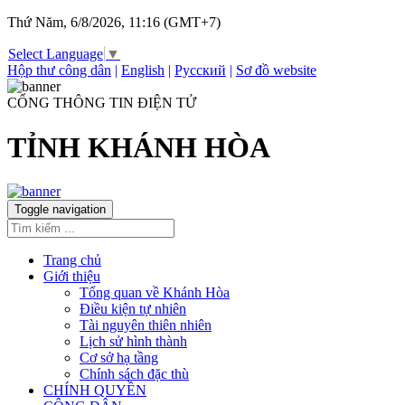
Thứ Năm, 6/8/2026, 11:16 (GMT+7)
Select Language
▼
Hộp thư công dân
|
English
|
Русский
|
Sơ đồ website
CỔNG THÔNG TIN ĐIỆN TỬ
TỈNH KHÁNH HÒA
Toggle navigation
Trang chủ
Giới thiệu
Tổng quan về Khánh Hòa
Điều kiện tự nhiên
Tài nguyên thiên nhiên
Lịch sử hình thành
Cơ sở hạ tầng
Chính sách đặc thù
CHÍNH QUYỀN