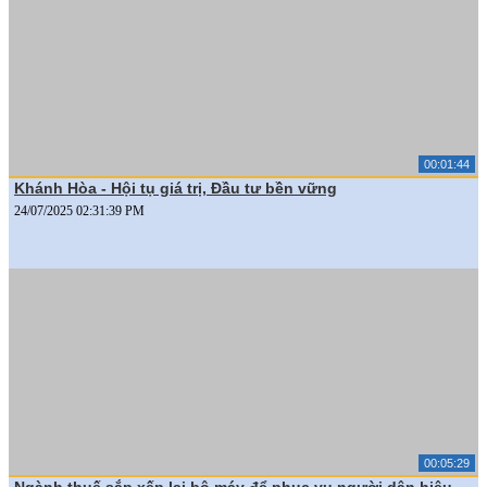
00:01:44
Khánh Hòa - Hội tụ giá trị, Đầu tư bền vững
24/07/2025 02:31:39 PM
00:05:29
Ngành thuế sắp xếp lại bộ máy để phục vụ người dân hiệu