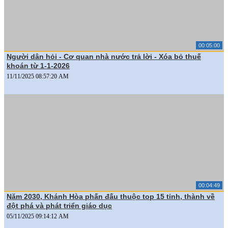
00:05:00
Người dân hỏi - Cơ quan nhà nước trả lời - Xóa bỏ thuế
khoán từ 1-1-2026
11/11/2025 08:57:20 AM
00:04:49
Năm 2030, Khánh Hòa phấn đấu thuộc top 15 tỉnh, thành về
đột phá và phát triển giáo dục
05/11/2025 09:14:12 AM