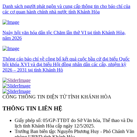
Danh sách người phát ngôn và cung cấp thông tin cho báo chí của
các cơ quan hành chính nhà nước tỉnh Khánh Hòa
Ngày hội văn hóa dân tộc Chăm lần thứ VI tại tỉnh Khánh Hòa,
năm 2026
Thông cáo báo chí về công bố kết quả cuộc bầu cử đại biểu Quốc
hội khóa XVI và đại biểu Hội đồng nhân dân các cấp, nhiệm kỳ
2026 – 2031 tại tỉnh Khánh Hò
CỔNG THÔNG TIN ĐIỆN TỬ TỈNH KHÁNH HÒA
THÔNG TIN LIÊN HỆ
Giấy phép số: 05/GP-TTĐT do Sở Văn hóa, Thể thao và Du
lịch tỉnh Khánh Hòa cấp ngày 12/5/2025.
Trưởng Ban biên tập: Nguyễn Phương Huy - Phó Chánh Văn
phòng UBND tỉnh Khánh Hòa.