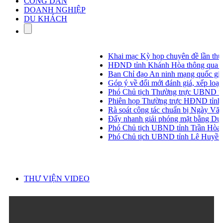
CÔNG DÂN
DOANH NGHIỆP
DU KHÁCH
Khai mạc Kỳ họp chuyên đề lần thứ 3
HĐND tỉnh Khánh Hòa thông qua 14 ngh
Ban Chỉ đạo An ninh mạng quốc gia họp
Góp ý về đổi mới đánh giá, xếp loại chất
Phó Chủ tịch Thường trực UBND tỉnh Ng
Phiên họp Thường trực HĐND tỉnh thá
Rà soát công tác chuẩn bị Ngày Văn hó
Đẩy nhanh giải phóng mặt bằng Dự án 
Phó Chủ tịch UBND tỉnh Trần Hòa Nam 
Phó Chủ tịch UBND tỉnh Lê Huyền kiểm 
THƯ VIỆN VIDEO