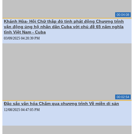
00:04:08
Khánh Hòa- Hội Chữ thập đỏ tỉnh phát động Chương trình
vận động ủng hộ nhân dân Cuba với chủ đề 65 năm nghĩa
tình Việt Nam - Cuba
03/09/2025 04:20:39 PM
00:02:54
Đặc sắc văn hóa Chăm qua chương trình Về miền di sản
12/08/2025 04:47:05 PM