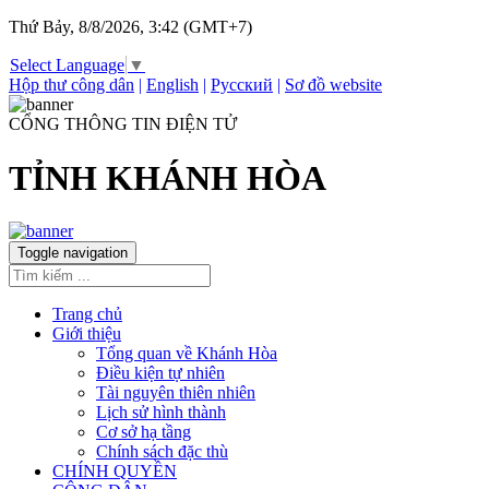
Thứ Bảy, 8/8/2026, 3:42 (GMT+7)
Select Language
▼
Hộp thư công dân
|
English
|
Русский
|
Sơ đồ website
CỔNG THÔNG TIN ĐIỆN TỬ
TỈNH KHÁNH HÒA
Toggle navigation
Trang chủ
Giới thiệu
Tổng quan về Khánh Hòa
Điều kiện tự nhiên
Tài nguyên thiên nhiên
Lịch sử hình thành
Cơ sở hạ tầng
Chính sách đặc thù
CHÍNH QUYỀN