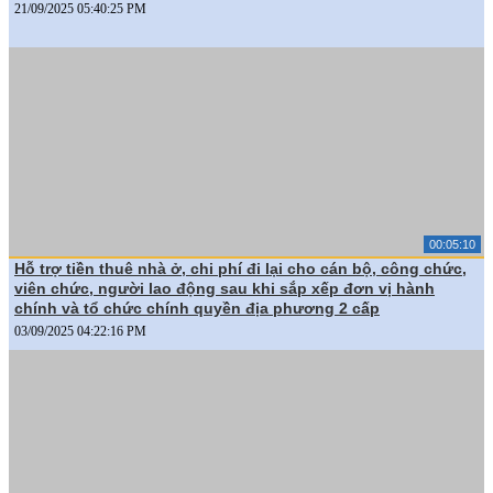
21/09/2025 05:40:25 PM
00:05:10
Hỗ trợ tiền thuê nhà ở, chi phí đi lại cho cán bộ, công chức,
viên chức, người lao động sau khi sắp xếp đơn vị hành
chính và tổ chức chính quyền địa phương 2 cấp
03/09/2025 04:22:16 PM