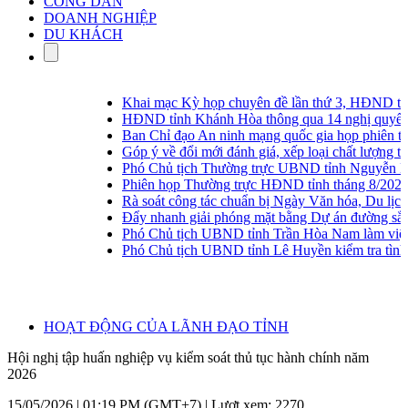
CÔNG DÂN
DOANH NGHIỆP
DU KHÁCH
Khai mạc Kỳ họp chuyên đề lần thứ 3, HĐND tỉn
HĐND tỉnh Khánh Hòa thông qua 14 nghị quyết tại
Ban Chỉ đạo An ninh mạng quốc gia họp phiên thườ
Góp ý về đổi mới đánh giá, xếp loại chất lượng tập t
Phó Chủ tịch Thường trực UBND tỉnh Nguyễn Long B
Phiên họp Thường trực HĐND tỉnh tháng 8/2026
Rà soát công tác chuẩn bị Ngày Văn hóa, Du lịch
Đẩy nhanh giải phóng mặt bằng Dự án đường sắt t
Phó Chủ tịch UBND tỉnh Trần Hòa Nam làm việc v
Phó Chủ tịch UBND tỉnh Lê Huyền kiểm tra tình hì
HOẠT ĐỘNG CỦA LÃNH ĐẠO TỈNH
Hội nghị tập huấn nghiệp vụ kiểm soát thủ tục hành chính năm
2026
15/05/2026 | 01:19 PM (GMT+7) |
Lượt xem: 2270