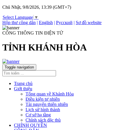
Chủ Nhật, 9/8/2026, 13:39 (GMT+7)
Select Language
▼
Hộp thư công dân
|
English
|
Русский
|
Sơ đồ website
CỔNG THÔNG TIN ĐIỆN TỬ
TỈNH KHÁNH HÒA
Toggle navigation
Trang chủ
Giới thiệu
Tổng quan về Khánh Hòa
Điều kiện tự nhiên
Tài nguyên thiên nhiên
Lịch sử hình thành
Cơ sở hạ tầng
Chính sách đặc thù
CHÍNH QUYỀN