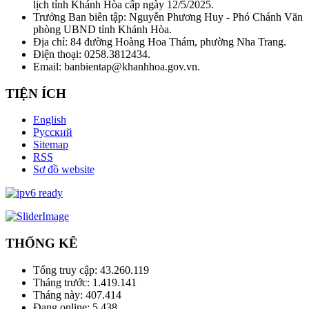
lịch tỉnh Khánh Hòa cấp ngày 12/5/2025.
Trưởng Ban biên tập: Nguyễn Phương Huy - Phó Chánh Văn
phòng UBND tỉnh Khánh Hòa.
Địa chỉ: 84 đường Hoàng Hoa Thám, phường Nha Trang.
Điện thoại: 0258.3812434.
Email: banbientap@khanhhoa.gov.vn.
TIỆN ÍCH
English
Русский
Sitemap
RSS
Sơ đồ website
THỐNG KÊ
Tổng truy cập:
43.260.119
Tháng trước:
1.419.141
Tháng này:
407.414
Đang online:
5.438