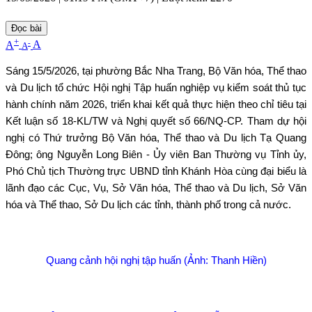
Đọc bài
+
-
A
A
A
Sáng 15/5/2026
, tại phường Bắc Nha Trang, Bộ Văn hóa, Thể thao
và Du lịch tổ chức Hội nghị Tập huấn nghiệp vụ kiểm soát thủ tục
hành chính năm 2026, triển khai kết quả thực hiện theo chỉ tiêu tại
Kết luận số 18-KL/TW và Nghị quyết số 66/NQ-CP. Tham dự hội
nghị có Thứ trưởng Bộ Văn hóa, Thể thao và Du lịch Tạ Quang
Đông; ông Nguyễn Long Biên - Ủy viên Ban Thường vụ Tỉnh ủy,
Phó Chủ tịch Thường trực UBND tỉnh Khánh Hòa cùng đại biểu là
lãnh đạo các Cục, Vụ, Sở Văn hóa, Thể thao và Du lịch, Sở Văn
hóa và Thể thao, Sở Du lịch các tỉnh, thành phố trong cả nước.
Quang cảnh hội nghị tập huấn (Ảnh: Thanh Hiền)