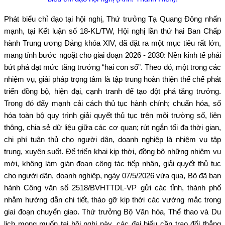
Phát biểu chỉ đạo tại hội nghị, Thứ trưởng Tạ Quang Đông nhấn
mạnh, tại Kết luận số 18-KL/TW, Hội nghị lần thứ hai Ban Chấp
hành Trung ương Đảng khóa XIV, đã đặt ra một mục tiêu rất lớn,
mang tính bước ngoặt cho giai đoạn 2026 - 2030: Nền kinh tế phải
bứt phá đạt mức tăng trưởng “hai con số”. Theo đó, một trong các
nhiệm vụ, giải pháp trọng tâm là tập trung hoàn thiện thể chế phát
triển đồng bộ, hiện đại, cạnh tranh để tạo đột phá tăng trưởng.
Trong đó đẩy mạnh cải cách thủ tục hành chính; chuẩn hóa, số
hóa toàn bộ quy trình giải quyết thủ tục trên môi trường số, liên
thông, chia sẻ dữ liệu giữa các cơ quan; rút ngắn tối đa thời gian,
chi phí tuân thủ cho người dân, doanh nghiệp là nhiệm vụ tập
trung, xuyên suốt. Để triển khai kịp thời, đồng bộ những nhiệm vụ
mới, không làm gián đoạn công tác tiếp nhận, giải quyết thủ tục
cho người dân, doanh nghiệp, ngày 07/5/2026 vừa qua, Bộ đã ban
hành Công văn số 2518/BVHTTDL-VP gửi các tỉnh, thành phố
nhằm hướng dẫn chi tiết, tháo gỡ kịp thời các vướng mắc trong
giai đoạn chuyển giao. Thứ trưởng Bộ Văn hóa, Thể thao và Du
lịch mong muốn tại hội nghị này, các đại biểu cần trao đổi thẳng