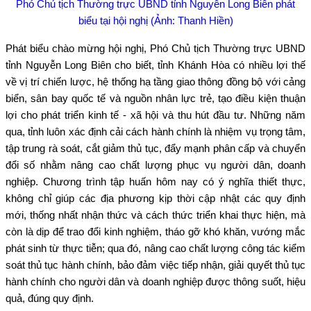
Phó Chủ tịch Thường trực UBND tỉnh Nguyễn Long Biên phát
biểu tại hội nghị (Ảnh: Thanh Hiền)
Phát biểu chào mừng hội nghị, Phó Chủ tịch Thường trực UBND
tỉnh Nguyễn Long Biên cho biết, tỉnh Khánh Hòa có nhiều lợi thế
về vị trí chiến lược, hệ thống hạ tầng giao thông đồng bộ với cảng
biển, sân bay quốc tế và nguồn nhân lực trẻ, tạo điều kiện thuận
lợi cho phát triển kinh tế - xã hội và thu hút đầu tư. Những năm
qua, tỉnh luôn xác định cải cách hành chính là nhiệm vụ trọng tâm,
tập trung rà soát, cắt giảm thủ tục, đẩy mạnh phân cấp và chuyển
đổi số nhằm nâng cao chất lượng phục vụ người dân, doanh
nghiệp. Chương trình tập huấn hôm nay có ý nghĩa thiết thực,
không chỉ giúp các địa phương kịp thời cập nhật các quy định
mới, thống nhất nhận thức và cách thức triển khai thực hiện, mà
còn là dịp để trao đổi kinh nghiệm, tháo gỡ khó khăn, vướng mắc
phát sinh từ thực tiễn; qua đó, nâng cao chất lượng công tác kiểm
soát thủ tục hành chính, bảo đảm việc tiếp nhận, giải quyết thủ tục
hành chính cho người dân và doanh nghiệp được thông suốt, hiệu
quả, đúng quy định.