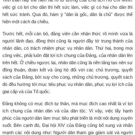
việc gì có lợi cho dân thì hết sức làm, việc gì có hại cho dân thì
hết sức tránh. Qua đó, hàm ý "dân là gốc, dân là chủ" được thể
hiện một cách đa chiều.
Trước hết, mỗi cán bộ, đảng viên cần nhận thức rõ mình vừa là
người lãnh đạo, đồng thời cũng là người đầy tớ trung thành của
nhân dân, có trách nhiệm phục vụ nhân dân. Thứ hai, trong mọi
công việc, phải luôn đặt lợi ích chung của Đảng, của nhân dân lên
trên hết. Ở chiều ngược lại, nhân dân cũng là nền tảng tạo nên sự
đồng thuận, đoàn kết và ủng hộ đối với các chủ trương, quyết
sách của Đảng, bởi suy cho cùng, những chủ trương, quyết sách
đó đều hướng tới mục tiêu phục vụ nhân dân, phục vụ lợi ích của
giai cấp và của Tổ quốc.
Đảng không có mục đích tự thân, mà mục đích cao nhất là vì lợi
ích chung của nhân dân và của dân tộc. Vì vậy, việc lấy hạnh
phúc của người dân làm mục tiêu phát triển là một nội dung xuyên
suốt. Bên cạnh đó, Đại hội XIV của Đảng cũng bổ sung và nhấn
mạnh các nội dung như: Người dân tham gia giám sát và người