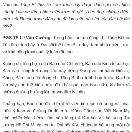
Nam do Tổng Bí thư Tô Lâm trình bày được đánh giá có chiều
sâu lý luận và tầm nhìn chiến lược rõ nét. Theo ông, những điểm
mới, cốt lõi nào trong Báo cáo đã làm nên dấu ấn của Đại hội lần
này?
PGS.TS Lê Văn Cường:
Trong báo cáo mà đồng chí Tổng Bí thư
Tô Lâm trình bày ở Đại hội thể hiện rõ tư duy, tầm nhìn chiến lược
và khả năng khái quát lý luận rất cao.
Không chỉ tổng hợp của Báo cáo Chính trị, Báo cáo Kinh tế-xã hội,
Báo cáo Tổng kết công tác xây dựng Đảng và thi hành Điều lệ
Đảng, Báo cáo của đồng chí Tổng Bí thư trình bày trước Đại hội
lần này còn thể hiện mức độ khái quát cao hơn nữa, khi làm rõ
những đường hướng lớn mang tầm lý luận.
Chẳng hạn, Báo cáo đã chỉ rất rõ việc tiếp tục bổ sung và phát
triển lý luận về đường lối đổi mới. Đảng Cộng sản Việt Nam lấy
chủ nghĩa Mác-Lênin làm nền tảng thì Đại hội VII bổ sung Tư
tưởng Hồ Chí Minh; còn tại Đại hội XIV, chúng ta bổ sung một nội
hàm rất quan trọng, đó là lý luận về đường lối đổi mới, khái quát từ