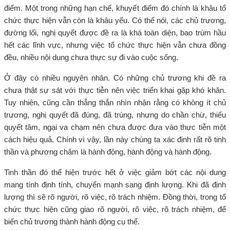
điểm. Một trong những hạn chế, khuyết điểm đó chính là khâu tổ
chức thực hiện vẫn còn là khâu yếu. Có thể nói, các chủ trương,
đường lối, nghị quyết được đề ra là khá toàn diện, bao trùm hầu
hết các lĩnh vực, nhưng việc tổ chức thực hiện vẫn chưa đồng
đều, nhiều nội dung chưa thực sự đi vào cuộc sống.
Ở đây có nhiều nguyên nhân. Có những chủ trương khi đề ra
chưa thật sự sát với thực tiễn nên việc triển khai gặp khó khăn.
Tuy nhiên, cũng cần thẳng thắn nhìn nhận rằng có không ít chủ
trương, nghị quyết đã đúng, đã trúng, nhưng do chần chừ, thiếu
quyết tâm, ngại va chạm nên chưa được đưa vào thực tiễn một
cách hiệu quả. Chính vì vậy, lần này chúng ta xác định rất rõ tinh
thần và phương châm là hành động, hành động và hành động.
Tinh thần đó thể hiện trước hết ở việc giảm bớt các nội dung
mang tính định tính, chuyển mạnh sang định lượng. Khi đã định
lượng thì sẽ rõ người, rõ việc, rõ trách nhiệm. Đồng thời, trong tổ
chức thực hiện cũng giao rõ người, rõ việc, rõ trách nhiệm, để
biến chủ trương thành hành động cụ thể.