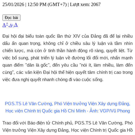
25/01/2026 | 12:50 PM (GMT+7) |
Lượt xem: 2067
Đọc bài
+
-
A
A
A
Đại hội đại biểu toàn quốc lần thứ XIV của Đảng đã để lại nhiều
dấu ấn quan trọng, không chỉ ở chiều sâu lý luận và tầm nhìn
chiến lược, mà còn ở tinh thần hành động rõ ràng, quyết liệt. Từ
việc bổ sung, phát triển lý luận về đường lối đổi mới, nhấn mạnh
quan điểm "dân là gốc", đến yêu cầu "nói ít, làm nhiều, làm đến
cùng", các văn kiện Đại hội thể hiện quyết tâm chính trị cao trong
việc đưa nghị quyết nhanh chóng đi vào cuộc sống.
PGS.TS Lê Văn Cường, Phó Viện trưởng Viện Xây dựng Đảng,
Học viện Chính trị Quốc gia Hồ Chí Minh - Ảnh: VGP/Vũ Phong
Trao đổi với Báo điện tử Chính phủ, PGS.TS Lê Văn Cường, Phó
Viện trưởng Viện Xây dựng Đảng, Học viện Chính trị Quốc gia Hồ