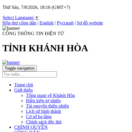
Thứ Sáu, 7/8/2026, 18:16 (GMT+7)
Select Language
▼
Hộp thư công dân
|
English
|
Русский
|
Sơ đồ website
CỔNG THÔNG TIN ĐIỆN TỬ
TỈNH KHÁNH HÒA
Toggle navigation
Trang chủ
Giới thiệu
Tổng quan về Khánh Hòa
Điều kiện tự nhiên
Tài nguyên thiên nhiên
Lịch sử hình thành
Cơ sở hạ tầng
Chính sách đặc thù
CHÍNH QUYỀN