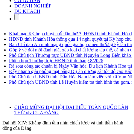
CÔNG DÂN
DOANH NGHIỆP
DU KHÁCH
Khai mạc Kỳ họp chuyên đề lần thứ 3, HĐND tỉnh Khánh Hòa khóa
HĐND tỉnh Khánh Hòa thông qua 14 nghị quyết tại Kỳ họp chuyên đ
Ban Chỉ đạo An ninh mạng quốc gia họp phiên thường kỳ lần thứ hai
Góp ý về đổi mới đánh giá, xếp loại chất lượng tập thể, cá nhân trong 
Phó Chủ tịch Thường trực UBND tỉnh Nguyễn Long Biên khảo sát vị t
Phiên họp Thường trực HĐND tỉnh tháng 8/2026
Rà soát công tác chuẩn bị Ngày Văn hóa, Du lịch Khánh Hòa tại Qu
Đẩy nhanh giải phóng mặt bằng Dự án đường sắt tốc độ cao Bắc - 
Phó Chủ tịch UBND tỉnh Trần Hòa Nam làm việc với xã Vạn Ninh v
Phó Chủ tịch UBND tỉnh Lê Huyền kiểm tra tình hình thu gom, xử lý
CHÀO MỪNG ĐẠI HỘI ĐẠI BIỂU TOÀN QUỐC LẦN
THỨ xiv CỦA ĐẢNG
Đại hội XIV: Khẳng định tầm nhìn chiến lược và tinh thần hành
động của Đảng