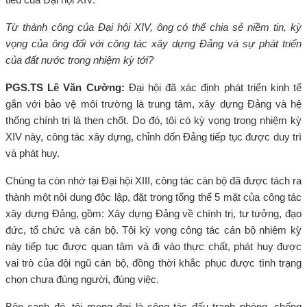
Từ thành công của Đại hội XIV, ông có thể chia sẻ niềm tin, kỳ
vọng của ông đối với công tác xây dựng Đảng và sự phát triển
của đất nước trong nhiệm kỳ tới?
PGS.TS Lê Văn Cường:
Đại hội đã xác định phát triển kinh tế
gắn với bảo vệ môi trường là trung tâm, xây dựng Đảng và hệ
thống chính trị là then chốt. Do đó, tôi có kỳ vọng trong nhiệm kỳ
XIV này, công tác xây dựng, chỉnh đốn Đảng tiếp tục được duy trì
và phát huy.
Chúng ta còn nhớ tại Đại hội XIII, công tác cán bộ đã được tách ra
thành một nội dung độc lập, đặt trong tổng thể 5 mặt của công tác
xây dựng Đảng, gồm: Xây dựng Đảng về chính trị, tư tưởng, đạo
đức, tổ chức và cán bộ. Tôi kỳ vọng công tác cán bộ nhiệm kỳ
này tiếp tục được quan tâm và đi vào thực chất, phát huy được
vai trò của đội ngũ cán bộ, đồng thời khắc phục được tình trạng
chọn chưa đúng người, đúng việc.
Bên cạnh đó, tôi mong đợi là công tác đấu tranh phòng, chống