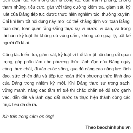
tham nhũng, tiêu cực, gắn với tăng cường kiểm tra, giám sát, kỷ
luật của Đảng tiếp tục được thực hiện nghiêm túc, thường xuyên.
Chỉ khi làm tốt nội dung này mới có thể khẳng định với toàn Đảng,
toàn dân, toàn quân rằng Đảng thực sự vì nước, vì dân, và trong
thi hành kỷ luật thì không có vùng cấm, không có ngoại lệ, bất kể
người đó là ai.
Công tác kiểm tra, giám sát, kỷ luật vì thế là một nội dung rất quan
trọng, góp phần làm cho phương thức lãnh đạo của Đảng ngày
càng thực chất, đi vào cuộc sống, qua đó nâng cao năng lực lãnh
đạo, sức chiến đấu và tiếp tục hoàn thiện phương thức lãnh đạo
của Đảng trong nhiệm kỳ mới. Khi Đảng thực sự trong sạch,
vững mạnh, nâng cao tầm trí tuệ thì chắc chắn sẽ đủ sức gánh
vác, dẫn dắt và lãnh đạo đất nước ta thực hiện thành công các
mục tiêu đã đề ra.
Xin trân trọng cám ơn ông!
Theo baochinhphu.vn