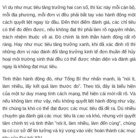
Ví dụ như mục tiêu tăng trưởng hai con số, thì lúc này mỗi cán bộ,
mỗi địa phương, mỗi đơn vị đều phải bắt tay vào hành động một
cách quyết liệt ngay từ đầu. Đến thời điểm đánh giá, các chỉ tiêu
có thể đo đếm được, nếu không đạt thì phải làm rõ nguyên nhân,
trách nhiệm thuộc về ai. Đó chính là tinh thần hành động rất rõ
ràng. Hay như mục tiêu tăng trưởng xanh, khi đã xác định rõ thì
những đơn vị nào đánh đổi tăng trưởng kinh tế đơn thuần để hủy
hoại môi trường sinh thái đều có thể được nhận diện và đánh giá
ngay là không đạt mục tiêu.
Tinh thần hành động đó, như Tổng Bí thư nhấn mạnh, là "nói ít,
làm nhiều, lấy kết quả làm thước đo". Theo tôi, đây là biểu hiện
của một tư duy mang tính cách mạng, thể hiện cái mới rất rõ. Và
nếu không làm như vậy, nếu không quyết liệt hành động như vậy,
thì chúng ta khó có thể đạt được các mục tiêu đã đề ra. Dù nhiều
chuyên gia đánh giá các mục tiêu là cao và khó, nhưng với quyết
tâm chính trị và tinh thần "nói ít, làm nhiều, làm đến cùng", chúng
ta có cơ sở để tin tưởng và kỳ vọng vào việc hoàn thành các mục
tiêu của Đại hội XIV.