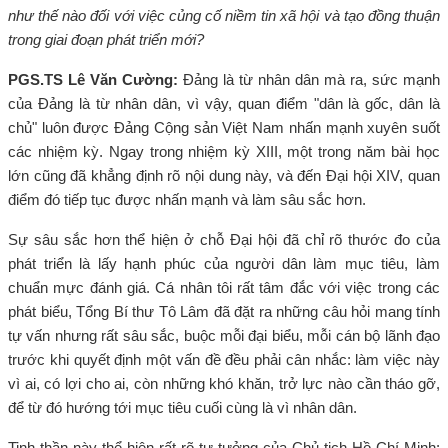
như thế nào đối với việc củng cố niềm tin xã hội và tạo đồng thuận
trong giai đoạn phát triển mới?
PGS.TS Lê Văn Cường:
Đảng là từ nhân dân mà ra, sức mạnh
của Đảng là từ nhân dân, vì vậy, quan điểm "dân là gốc, dân là
chủ" luôn được Đảng Cộng sản Việt Nam nhấn mạnh xuyên suốt
các nhiệm kỳ. Ngay trong nhiệm kỳ XIII, một trong năm bài học
lớn cũng đã khẳng định rõ nội dung này, và đến Đại hội XIV, quan
điểm đó tiếp tục được nhấn mạnh và làm sâu sắc hơn.
Sự sâu sắc hơn thể hiện ở chỗ Đại hội đã chỉ rõ thước đo của
phát triển là lấy hạnh phúc của người dân làm mục tiêu, làm
chuẩn mực đánh giá. Cá nhân tôi rất tâm đắc với việc trong các
phát biểu, Tổng Bí thư Tô Lâm đã đặt ra những câu hỏi mang tính
tự vấn nhưng rất sâu sắc, buộc mỗi đại biểu, mỗi cán bộ lãnh đạo
trước khi quyết định một vấn đề đều phải cân nhắc: làm việc này
vì ai, có lợi cho ai, còn những khó khăn, trở lực nào cần tháo gỡ,
để từ đó hướng tới mục tiêu cuối cùng là vì nhân dân.
Tinh thần này thể hiện rất rõ tư tưởng của Chủ tịch Hồ Chí Minh: