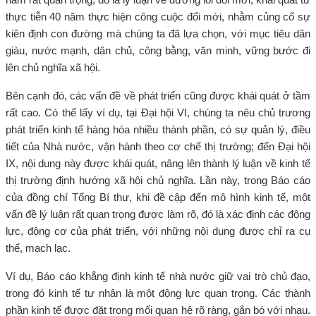
thực tiễn 40 năm thực hiện công cuộc đổi mới, nhằm củng cố sự
kiên định con đường mà chúng ta đã lựa chọn, với mục tiêu dân
giàu, nước mạnh, dân chủ, công bằng, văn minh, vững bước đi
lên chủ nghĩa xã hội.
Bên cạnh đó, các vấn đề về phát triển cũng được khái quát ở tầm
rất cao. Có thể lấy ví dụ, tại Đại hội VI, chúng ta nêu chủ trương
phát triển kinh tế hàng hóa nhiều thành phần, có sự quản lý, điều
tiết của Nhà nước, vận hành theo cơ chế thị trường; đến Đại hội
IX, nội dung này được khái quát, nâng lên thành lý luận về kinh tế
thị trường định hướng xã hội chủ nghĩa. Lần này, trong Báo cáo
của đồng chí Tổng Bí thư, khi đề cập đến mô hình kinh tế, một
vấn đề lý luận rất quan trọng được làm rõ, đó là xác định các động
lực, động cơ của phát triển, với những nội dung được chỉ ra cụ
thể, mạch lạc.
Ví dụ, Báo cáo khẳng định kinh tế nhà nước giữ vai trò chủ đạo,
trong đó kinh tế tư nhân là một động lực quan trọng. Các thành
phần kinh tế được đặt trong mối quan hệ rõ ràng, gắn bó với nhau.