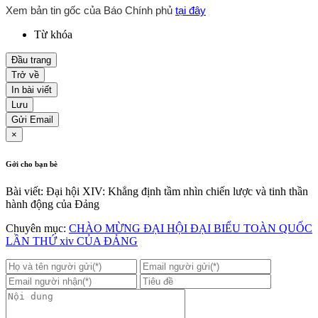
Xem bản tin gốc của Báo Chính phủ
tại đây
Từ khóa
Đầu trang
Trở về
In bài viết
Lưu
Gửi Email
×
Gởi cho bạn bè
Bài viết: Đại hội XIV: Khẳng định tầm nhìn chiến lược và tinh thần
hành động của Đảng
Chuyên mục:
CHÀO MỪNG ĐẠI HỘI ĐẠI BIỂU TOÀN QUỐC
LẦN THỨ xiv CỦA ĐẢNG