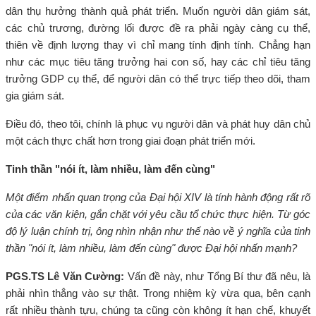
dân thụ hưởng thành quả phát triển. Muốn người dân giám sát,
các chủ trương, đường lối được đề ra phải ngày càng cụ thể,
thiên về định lượng thay vì chỉ mang tính định tính. Chẳng hạn
như các mục tiêu tăng trưởng hai con số, hay các chỉ tiêu tăng
trưởng GDP cụ thể, để người dân có thể trực tiếp theo dõi, tham
gia giám sát.
Điều đó, theo tôi, chính là phục vụ người dân và phát huy dân chủ
một cách thực chất hơn trong giai đoạn phát triển mới.
Tinh thần "nói ít, làm nhiều, làm đến cùng"
Một điểm nhấn quan trọng của Đại hội XIV là tính hành động rất rõ
của các văn kiện, gắn chặt với yêu cầu tổ chức thực hiện. Từ góc
độ lý luận chính trị, ông nhìn nhận như thế nào về ý nghĩa của tinh
thần "nói ít, làm nhiều, làm đến cùng" được Đại hội nhấn mạnh?
PGS.TS Lê Văn Cường:
Vấn đề này, như Tổng Bí thư đã nêu, là
phải nhìn thẳng vào sự thật. Trong nhiệm kỳ vừa qua, bên cạnh
rất nhiều thành tựu, chúng ta cũng còn không ít hạn chế, khuyết