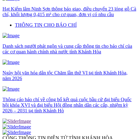
Hạt Kiểm lâm Ninh Sơn thông báo giao, điều chuyển 23 lóng gỗ Cà
chí, khối lượng 0,415 m³ cho cơ quan, đơn vị có nhu cầu
THÔNG TIN CHO BÁO CHÍ
Danh sách người phát ngôn và cung cấp thông tin cho báo chí của
các cơ quan hành chính nhà nước tỉnh Khánh Hòa
Ngày hội văn hóa dân tộc Chăm lần thứ VI tại tỉnh Khánh Hòa,
năm 2026
Thông cáo báo chí về công bố kết quả cuộc bầu cử đại biểu Quốc
hội khóa XVI và đại biểu Hội đồng nhân dân các cấp, nhiệm kỳ
2026 – 2031 tại tỉnh Khánh Hò
CỔNG THÔNG TIN ĐIỆN TỬ TỈNH KHÁNH HÒA