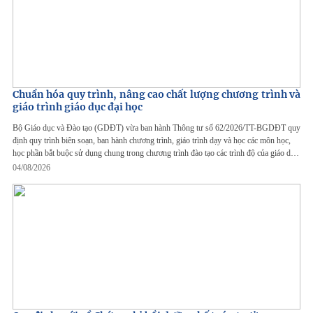
Chuẩn hóa quy trình, nâng cao chất lượng chương trình và
giáo trình giáo dục đại học
Bộ Giáo dục và Đào tạo (GDĐT) vừa ban hành Thông tư số 62/2026/TT-BGDĐT quy
định quy trình biên soạn, ban hành chương trình, giáo trình dạy và học các môn học,
học phần bắt buộc sử dụng chung trong chương trình đào tạo các trình độ của giáo dục
đại học.
04/08/2026