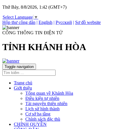
Thứ Bảy, 8/8/2026, 1:42 (GMT+7)
Select Language
▼
Hộp thư công dân
|
English
|
Русский
|
Sơ đồ website
CỔNG THÔNG TIN ĐIỆN TỬ
TỈNH KHÁNH HÒA
Toggle navigation
Trang chủ
Giới thiệu
Tổng quan về Khánh Hòa
Điều kiện tự nhiên
Tài nguyên thiên nhiên
Lịch sử hình thành
Cơ sở hạ tầng
Chính sách đặc thù
CHÍNH QUYỀN