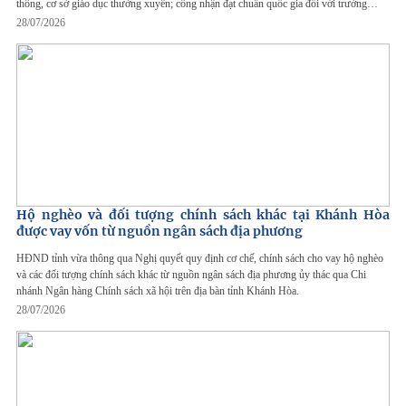
thông, cơ sở giáo dục thường xuyên; công nhận đạt chuẩn quốc gia đối với trường
mầm non và trường phổ thông.
28/07/2026
Hộ nghèo và đối tượng chính sách khác tại Khánh Hòa
được vay vốn từ nguồn ngân sách địa phương
HĐND tỉnh vừa thông qua Nghị quyết quy định cơ chế, chính sách cho vay hộ nghèo
và các đối tượng chính sách khác từ nguồn ngân sách địa phương ủy thác qua Chi
nhánh Ngân hàng Chính sách xã hội trên địa bàn tỉnh Khánh Hòa.
28/07/2026