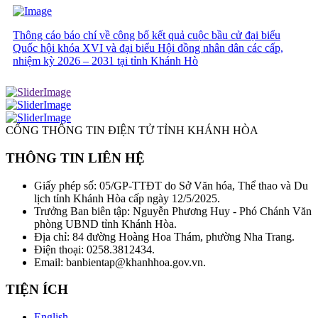
Thông cáo báo chí về công bố kết quả cuộc bầu cử đại biểu
Quốc hội khóa XVI và đại biểu Hội đồng nhân dân các cấp,
nhiệm kỳ 2026 – 2031 tại tỉnh Khánh Hò
CỔNG THÔNG TIN ĐIỆN TỬ TỈNH KHÁNH HÒA
THÔNG TIN LIÊN HỆ
Giấy phép số: 05/GP-TTĐT do Sở Văn hóa, Thể thao và Du
lịch tỉnh Khánh Hòa cấp ngày 12/5/2025.
Trưởng Ban biên tập: Nguyễn Phương Huy - Phó Chánh Văn
phòng UBND tỉnh Khánh Hòa.
Địa chỉ: 84 đường Hoàng Hoa Thám, phường Nha Trang.
Điện thoại: 0258.3812434.
Email: banbientap@khanhhoa.gov.vn.
TIỆN ÍCH
English