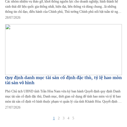
Các nhóm nhiệm vụ tháo gỡ, khơi thông nguồn lực cho doanh nghiệp; hình thành hệ
sinh thái dữ liệu quốc gia thống nhất, hiện đại, liên thông và dùng chung...là những
thông tin chỉ đạo, điều hành của Chính phủ, Thủ tướng Chính phủ nổi bật tuần từ ngày
18-24/7/2026.
28/07/2026
Quy định danh mục tài sản cố định đặc thù, tỷ lệ hao mòn
tài sản vô hình
Phó Chủ tịch UBND tỉnh Trần Hòa Nam vừa ký ban hành Quyết định quy định Danh
mục tài sản cố định đặc thù; Danh mục, thời gian sử dụng để tính hao mòn và tỷ lệ hao
mòn tài sản cố định vô hình thuộc phạm vi quản lý của tỉnh Khánh Hòa. Quyết định có
hiệu lực từ ngày 27/7/2026.
27/07/2026
1
2
3
4
5