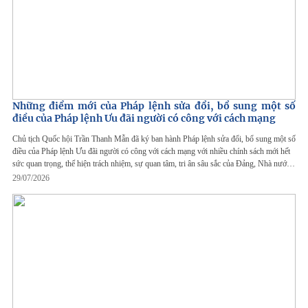
Những điểm mới của Pháp lệnh sửa đổi, bổ sung một số
điều của Pháp lệnh Ưu đãi người có công với cách mạng
Chủ tịch Quốc hội Trần Thanh Mẫn đã ký ban hành Pháp lệnh sửa đổi, bổ sung một số
điều của Pháp lệnh Ưu đãi người có công với cách mạng với nhiều chính sách mới hết
sức quan trọng, thể hiện trách nhiệm, sự quan tâm, tri ân sâu sắc của Đảng, Nhà nước,
nhân dân đối với những người đã hy sinh xương máu bảo vệ nền độc lập, tự do cho Tổ
29/07/2026
quốc và xây dựng, bảo vệ Tổ quốc, làm nghĩa vụ quốc tế.