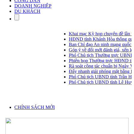
CÔNG DÂN
DOANH NGHIỆP
DU KHÁCH
Khai mạc Kỳ họp chuyên đề lần th
HĐND tỉnh Khánh Hòa thông qua 14
Ban Chỉ đạo An ninh mạng quốc gia
Góp ý về đổi mới đánh giá, xếp loại 
Phó Chủ tịch Thường trực UBND tỉn
Phiên họp Thường trực HĐND tỉnh
Rà soát công tác chuẩn bị Ngày Vă
Đẩy nhanh giải phóng mặt bằng Dự
Phó Chủ tịch UBND tỉnh Trần Hòa 
Phó Chủ tịch UBND tỉnh Lê Huyền k
CHÍNH SÁCH MỚI