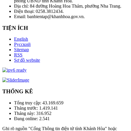
phòng UBND tỉnh Khánh Hòa.
Địa chỉ: 84 đường Hoàng Hoa Thám, phường Nha Trang.
Điện thoại: 0258.3812434.
Email: banbientap@khanhhoa.gov.vn.
TIỆN ÍCH
English
Русский
Sitemap
RSS
Sơ đồ website
THỐNG KÊ
Tổng truy cập:
43.169.659
Tháng trước:
1.419.141
Tháng này:
316.952
Đang online:
2.541
Ghi rõ nguồn "Cổng Thông tin điện tử tỉnh Khánh Hòa" hoặc