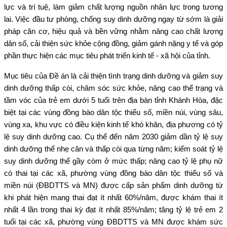
lực và trí tuệ, làm giảm chất lượng nguồn nhân lực trong tương
lai. Việc đầu tư phòng, chống suy dinh dưỡng ngay từ sớm là giải
pháp căn cơ, hiệu quả và bền vững nhằm nâng cao chất lượng
dân số, cải thiện sức khỏe cộng đồng, giảm gánh nặng y tế và góp
phần thực hiện các mục tiêu phát triển kinh tế - xã hội của tỉnh.
Mục tiêu của Đề án là cải thiện tình trạng dinh dưỡng và giảm suy
dinh dưỡng thấp còi, chăm sóc sức khỏe, nâng cao thể trạng và
tầm vóc của trẻ em dưới 5 tuổi trên địa bàn tỉnh Khánh Hòa, đặc
biệt tại các vùng đồng bào dân tộc thiểu số, miền núi, vùng sâu,
vùng xa, khu vực có điều kiện kinh tế khó khăn, địa phương có tỷ
lệ suy dinh dưỡng cao. Cụ thể đến năm 2030 giảm dần tỷ lệ suy
dinh dưỡng thể nhẹ cân và thấp còi qua từng năm; kiểm soát tỷ lệ
suy dinh dưỡng thể gầy còm ở mức thấp; nâng cao tỷ lệ phụ nữ
có thai tại các xã, phường vùng đồng bào dân tộc thiểu số và
miền núi (ĐBDTTS và MN) được cấp sản phẩm dinh dưỡng từ
khi phát hiện mang thai đạt ít nhất 60%/năm, được khám thai ít
nhất 4 lần trong thai kỳ đạt ít nhất 85%/năm; tăng tỷ lệ trẻ em 2
tuổi tại các xã, phường vùng ĐBDTTS và MN được khám sức