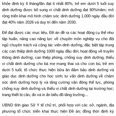
khỏe định kỳ 6 tháng/lần đạt ít nhất 80%, trẻ em dưới 5 tuổi suy
dinh dưỡng được bổ sung vi chất dinh dưỡng đạt 80%/năm; mở
rộng triển khai mô hình chăm sóc dinh dưỡng 1.000 ngày đầu đời
đạt 40% năm 2026 và duy trì đến năm 2030.
Để đạt được các mục tiêu, Đề án đề ra các hoạt động cụ thể như
tập huấn, nâng cao năng lực về chuyên môn nghiệp vụ cho đội
ngũ chuyên trách và cộng tác viên dinh dưỡng, đặc biệt tập trung
các can thiệp dinh dưỡng 1000 ngày đầu đời; hoạt động về truyền
thông dinh dưỡng; can thiệp phòng, chống suy dinh dưỡng, thiếu
vi chất dinh dưỡng cho bà mẹ mang thai và cho con bú, trẻ em
dưới 5 tuổi; tổ chức thực hiện bữa ăn đảm bảo dinh dưỡng và
giáo dục dinh dưỡng cho học sinh; tư vấn dinh dưỡng về chăm
sóc dinh dưỡng hợp lý và tăng cường vận động thể lực, phòng
chống suy dinh dưỡng và thiếu vi chất dinh dưỡng tại trường học;
trang thiết bị cân, đo và in ấn biểu đồ tăng trưởng…
UBND tỉnh giao Sở Y tế chủ trì, phối hợp với các sở, ngành, địa
phương tổ chức triển khai thực hiện Đề án; đồng thời định kỳ