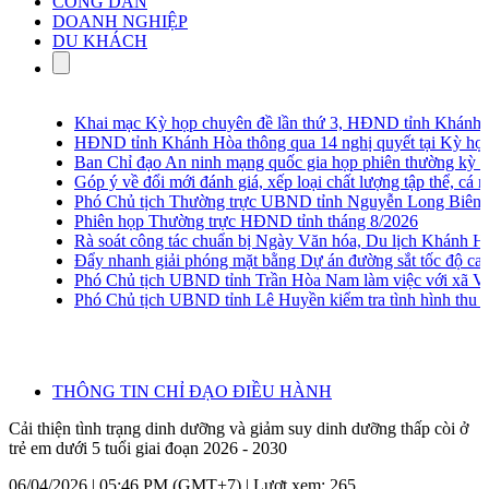
CÔNG DÂN
DOANH NGHIỆP
DU KHÁCH
Khai mạc Kỳ họp chuyên đề lần thứ 3, HĐND tỉnh Khánh H
HĐND tỉnh Khánh Hòa thông qua 14 nghị quyết tại Kỳ họp c
Ban Chỉ đạo An ninh mạng quốc gia họp phiên thường kỳ lần
Góp ý về đổi mới đánh giá, xếp loại chất lượng tập thể, cá nh
Phó Chủ tịch Thường trực UBND tỉnh Nguyễn Long Biên khảo 
Phiên họp Thường trực HĐND tỉnh tháng 8/2026
Rà soát công tác chuẩn bị Ngày Văn hóa, Du lịch Khánh Hò
Đẩy nhanh giải phóng mặt bằng Dự án đường sắt tốc độ cao
Phó Chủ tịch UBND tỉnh Trần Hòa Nam làm việc với xã Vạn
Phó Chủ tịch UBND tỉnh Lê Huyền kiểm tra tình hình thu go
THÔNG TIN CHỈ ĐẠO ĐIỀU HÀNH
Cải thiện tình trạng dinh dưỡng và giảm suy dinh dưỡng thấp còi ở
trẻ em dưới 5 tuổi giai đoạn 2026 - 2030
06/04/2026 | 05:46 PM (GMT+7) |
Lượt xem: 265