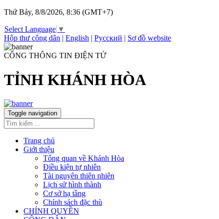
Thứ Bảy, 8/8/2026, 8:36 (GMT+7)
Select Language
▼
Hộp thư công dân
|
English
|
Русский
|
Sơ đồ website
CỔNG THÔNG TIN ĐIỆN TỬ
TỈNH KHÁNH HÒA
Toggle navigation
Trang chủ
Giới thiệu
Tổng quan về Khánh Hòa
Điều kiện tự nhiên
Tài nguyên thiên nhiên
Lịch sử hình thành
Cơ sở hạ tầng
Chính sách đặc thù
CHÍNH QUYỀN