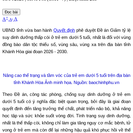
Đọc bài
+
-
A
A
A
UBND tỉnh vừa ban hành
Quyết định
phê duyệt Đề án Giảm tỷ lệ
suy dinh dưỡng thấp còi ở trẻ em dưới 5 tuổi, nhất là đối với vùng
đồng bào dân tộc thiểu số, vùng sâu, vùng xa trên địa bàn tỉnh
Khánh Hòa giai đoạn 2026 - 2030.
Nâng cao thể trạng và tầm vóc của trẻ em dưới 5 tuổi trên địa bàn
tỉnh Khánh Hòa Ảnh minh họa. Nguồn: baochinhphu.vn
Theo Đề án, công tác phòng, chống suy dinh dưỡng ở trẻ em
dưới 5 tuổi có ý nghĩa đặc biệt quan trọng, bởi đây là giai đoạn
quyết định đến tăng trưởng thể chất, phát triển não bộ, khả năng
học tập và sức khỏe suốt vòng đời. Tình trạng suy dinh dưỡng,
nhất là thể thấp còi, không chỉ làm gia tăng nguy cơ mắc bệnh, tử
vong ở trẻ em mà còn để lại những hậu quả khó phục hồi về thể