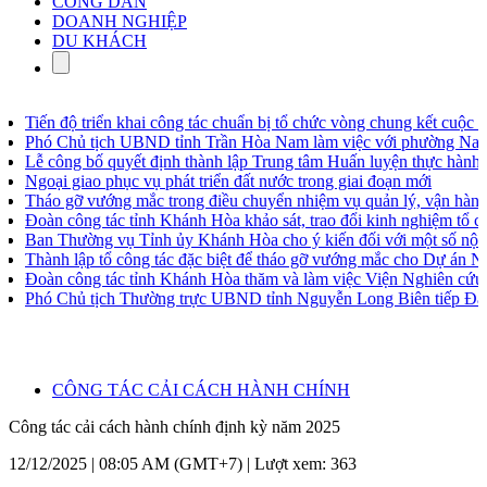
CÔNG DÂN
DOANH NGHIỆP
DU KHÁCH
Tiến độ triển khai công tác chuẩn bị tổ chức vòng chung kết cuộc th
Phó Chủ tịch UBND tỉnh Trần Hòa Nam làm việc với phường Nam 
Lễ công bố quyết định thành lập Trung tâm Huấn luyện thực hành ph
Ngoại giao phục vụ phát triển đất nước trong giai đoạn mới
Tháo gỡ vướng mắc trong điều chuyển nhiệm vụ quản lý, vận hành, b
Đoàn công tác tỉnh Khánh Hòa khảo sát, trao đổi kinh nghiệm tổ chức
Ban Thường vụ Tỉnh ủy Khánh Hòa cho ý kiến đối với một số nội d
Thành lập tổ công tác đặc biệt để tháo gỡ vướng mắc cho Dự án N
Đoàn công tác tỉnh Khánh Hòa thăm và làm việc Viện Nghiên cứu quố
Phó Chủ tịch Thường trực UBND tỉnh Nguyễn Long Biên tiếp Đại s
CÔNG TÁC CẢI CÁCH HÀNH CHÍNH
Công tác cải cách hành chính định kỳ năm 2025
12/12/2025 | 08:05 AM (GMT+7) |
Lượt xem: 363