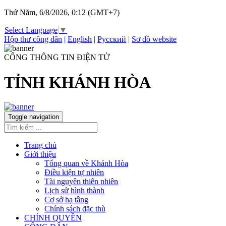
Thứ Năm, 6/8/2026, 0:12 (GMT+7)
Select Language
▼
Hộp thư công dân
|
English
|
Русский
|
Sơ đồ website
CỔNG THÔNG TIN ĐIỆN TỬ
TỈNH KHÁNH HÒA
Toggle navigation
Trang chủ
Giới thiệu
Tổng quan về Khánh Hòa
Điều kiện tự nhiên
Tài nguyên thiên nhiên
Lịch sử hình thành
Cơ sở hạ tầng
Chính sách đặc thù
CHÍNH QUYỀN