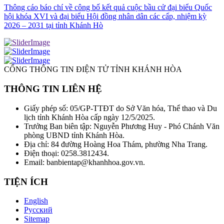
Thông cáo báo chí về công bố kết quả cuộc bầu cử đại biểu Quốc
hội khóa XVI và đại biểu Hội đồng nhân dân các cấp, nhiệm kỳ
2026 – 2031 tại tỉnh Khánh Hò
CỔNG THÔNG TIN ĐIỆN TỬ TỈNH KHÁNH HÒA
THÔNG TIN LIÊN HỆ
Giấy phép số: 05/GP-TTĐT do Sở Văn hóa, Thể thao và Du
lịch tỉnh Khánh Hòa cấp ngày 12/5/2025.
Trưởng Ban biên tập: Nguyễn Phương Huy - Phó Chánh Văn
phòng UBND tỉnh Khánh Hòa.
Địa chỉ: 84 đường Hoàng Hoa Thám, phường Nha Trang.
Điện thoại: 0258.3812434.
Email: banbientap@khanhhoa.gov.vn.
TIỆN ÍCH
English
Русский
Sitemap