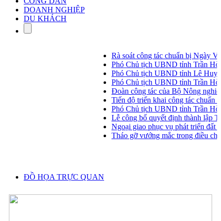
CÔNG DÂN
DOANH NGHIỆP
DU KHÁCH
Rà soát công tác chuẩn bị Ngày Văn
Phó Chủ tịch UBND tỉnh Trần Hòa N
Phó Chủ tịch UBND tỉnh Lê Huyền ki
Phó Chủ tịch UBND tỉnh Trần Hòa N
Đoàn công tác của Bộ Nông nghiệp
Tiến độ triển khai công tác chuẩn bị
Phó Chủ tịch UBND tỉnh Trần Hòa 
Lễ công bố quyết định thành lập Tr
Ngoại giao phục vụ phát triển đất nư
Tháo gỡ vướng mắc trong điều chuyển
ĐỒ HỌA TRỰC QUAN