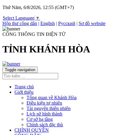
Thứ Năm, 6/8/2026, 12:55 (GMT+7)
Select Language
▼
Hộp thư công dân
|
English
|
Русский
|
Sơ đồ website
CỔNG THÔNG TIN ĐIỆN TỬ
TỈNH KHÁNH HÒA
Toggle navigation
Trang chủ
Giới thiệu
Tổng quan về Khánh Hòa
Điều kiện tự nhiên
Tài nguyên thiên nhiên
Lịch sử hình thành
Cơ sở hạ tầng
Chính sách đặc thù
CHÍNH QUYỀN