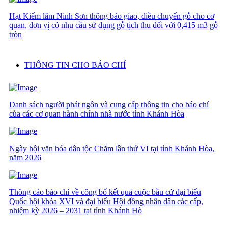
Hạt Kiểm lâm Ninh Sơn thông báo giao, điều chuyển gỗ cho cơ
quan, đơn vị có nhu cầu sử dụng gỗ tịch thu đối với 0,415 m3 gỗ
tròn
THÔNG TIN CHO BÁO CHÍ
Danh sách người phát ngôn và cung cấp thông tin cho báo chí
của các cơ quan hành chính nhà nước tỉnh Khánh Hòa
Ngày hội văn hóa dân tộc Chăm lần thứ VI tại tỉnh Khánh Hòa,
năm 2026
Thông cáo báo chí về công bố kết quả cuộc bầu cử đại biểu
Quốc hội khóa XVI và đại biểu Hội đồng nhân dân các cấp,
nhiệm kỳ 2026 – 2031 tại tỉnh Khánh Hò