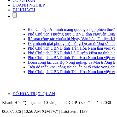
CÔNG DÂN
DOANH NGHIỆP
DU KHÁCH
Ban Chỉ đạo An ninh mạng quốc gia họp phiên thường 
Phó Chủ tịch Thường trực UBND tỉnh Nguyễn Long Biên
Rà soát công tác chuẩn bị Ngày Văn hóa, Du lịch Khá
Đẩy nhanh giải phóng mặt bằng Dự án đường sắt tốc 
Phó Chủ tịch UBND tỉnh Trần Hòa Nam làm việc với 
Phó Chủ tịch UBND tỉnh Lê Huyền kiểm tra tình hình 
Phó Chủ tịch UBND tỉnh Trần Hòa Nam làm việc với 3
Đoàn công tác của Bộ Nông nghiệp và Môi trường là
Tiến độ triển khai công tác chuẩn bị tổ chức vòng chun
Phó Chủ tịch UBND tỉnh Trần Hòa Nam làm việc với
ĐỒ HỌA TRỰC QUAN
Khánh Hòa đặt mục tiêu 10 sản phẩm OCOP 5 sao đến năm 2030
06/07/2026 | 10:56 AM (GMT+7) |
Lượt xem: 1139