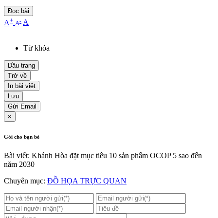
Đọc bài
+
-
A
A
A
Từ khóa
Đầu trang
Trở về
In bài viết
Lưu
Gửi Email
×
Gởi cho bạn bè
Bài viết: Khánh Hòa đặt mục tiêu 10 sản phẩm OCOP 5 sao đến
năm 2030
Chuyên mục:
ĐỒ HỌA TRỰC QUAN