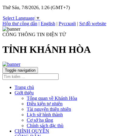
Thứ Sáu, 7/8/2026, 1:26 (GMT+7)
Select Language
▼
Hộp thư công dân
|
English
|
Русский
|
Sơ đồ website
CỔNG THÔNG TIN ĐIỆN TỬ
TỈNH KHÁNH HÒA
Toggle navigation
Trang chủ
Giới thiệu
Tổng quan về Khánh Hòa
Điều kiện tự nhiên
Tài nguyên thiên nhiên
Lịch sử hình thành
Cơ sở hạ tầng
Chính sách đặc thù
CHÍNH QUYỀN