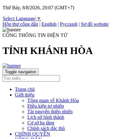
Thứ Bảy, 8/8/2026, 20:07 (GMT+7)
Select Language
▼
Hộp thư công dân
|
English
|
Русский
|
Sơ đồ website
CỔNG THÔNG TIN ĐIỆN TỬ
TỈNH KHÁNH HÒA
Toggle navigation
Trang chủ
Giới thiệu
Tổng quan về Khánh Hòa
Điều kiện tự nhiên
Tài nguyên thiên nhiên
Lịch sử hình thành
Cơ sở hạ tầng
Chính sách đặc thù
CHÍNH QUYỀN