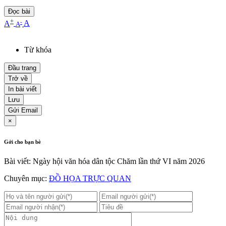
Đọc bài
+
-
A
A
A
Từ khóa
Đầu trang
Trở về
In bài viết
Lưu
Gửi Email
×
Gởi cho bạn bè
Bài viết: Ngày hội văn hóa dân tộc Chăm lần thứ VI năm 2026
Chuyên mục:
ĐỒ HỌA TRỰC QUAN