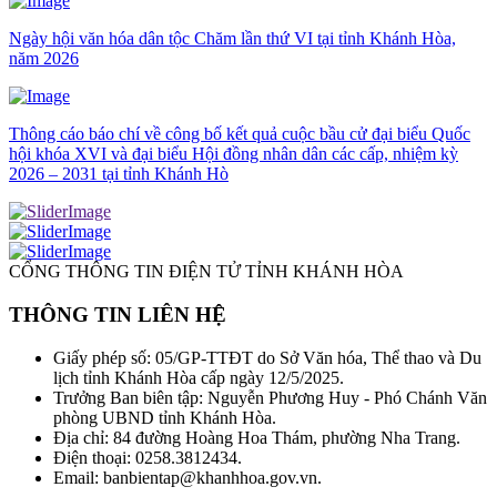
Ngày hội văn hóa dân tộc Chăm lần thứ VI tại tỉnh Khánh Hòa,
năm 2026
Thông cáo báo chí về công bố kết quả cuộc bầu cử đại biểu Quốc
hội khóa XVI và đại biểu Hội đồng nhân dân các cấp, nhiệm kỳ
2026 – 2031 tại tỉnh Khánh Hò
CỔNG THÔNG TIN ĐIỆN TỬ TỈNH KHÁNH HÒA
THÔNG TIN LIÊN HỆ
Giấy phép số: 05/GP-TTĐT do Sở Văn hóa, Thể thao và Du
lịch tỉnh Khánh Hòa cấp ngày 12/5/2025.
Trưởng Ban biên tập: Nguyễn Phương Huy - Phó Chánh Văn
phòng UBND tỉnh Khánh Hòa.
Địa chỉ: 84 đường Hoàng Hoa Thám, phường Nha Trang.
Điện thoại: 0258.3812434.
Email: banbientap@khanhhoa.gov.vn.