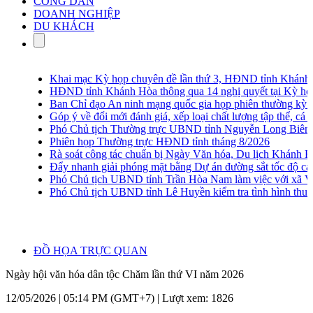
CÔNG DÂN
DOANH NGHIỆP
DU KHÁCH
Khai mạc Kỳ họp chuyên đề lần thứ 3, HĐND tỉnh Khánh H
HĐND tỉnh Khánh Hòa thông qua 14 nghị quyết tại Kỳ họp 
Ban Chỉ đạo An ninh mạng quốc gia họp phiên thường kỳ lần
Góp ý về đổi mới đánh giá, xếp loại chất lượng tập thể, cá nh
Phó Chủ tịch Thường trực UBND tỉnh Nguyễn Long Biên khảo
Phiên họp Thường trực HĐND tỉnh tháng 8/2026
Rà soát công tác chuẩn bị Ngày Văn hóa, Du lịch Khánh Hò
Đẩy nhanh giải phóng mặt bằng Dự án đường sắt tốc độ ca
Phó Chủ tịch UBND tỉnh Trần Hòa Nam làm việc với xã Vạ
Phó Chủ tịch UBND tỉnh Lê Huyền kiểm tra tình hình thu go
ĐỒ HỌA TRỰC QUAN
Ngày hội văn hóa dân tộc Chăm lần thứ VI năm 2026
12/05/2026 | 05:14 PM (GMT+7) |
Lượt xem: 1826