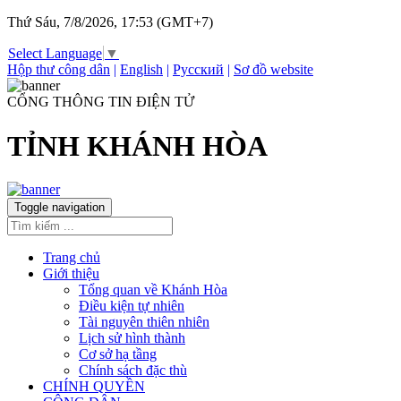
Thứ Sáu, 7/8/2026, 17:53 (GMT+7)
Select Language
▼
Hộp thư công dân
|
English
|
Русский
|
Sơ đồ website
CỔNG THÔNG TIN ĐIỆN TỬ
TỈNH KHÁNH HÒA
Toggle navigation
Trang chủ
Giới thiệu
Tổng quan về Khánh Hòa
Điều kiện tự nhiên
Tài nguyên thiên nhiên
Lịch sử hình thành
Cơ sở hạ tầng
Chính sách đặc thù
CHÍNH QUYỀN