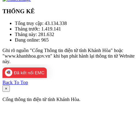
THỐNG KÊ
Tổng truy cập:
43.134.338
Tháng trước:
1.419.141
Tháng này:
281.632
Đang online:
965
Ghi rõ nguồn "Cổng Thông tin điện tử tỉnh Khánh Hòa" hoặc
"www.khanhhoa.gov.vn" khi bạn phát hành lại thông tin từ Website
này.
Đã kết nối EMC
Back To Top
×
Cổng thông tin điện tử tỉnh Khánh Hòa.