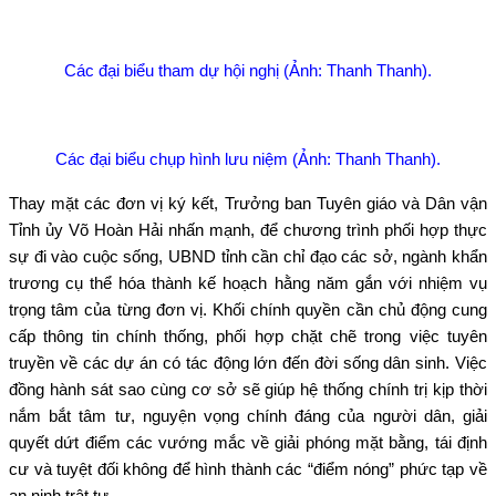
Các đại biểu tham dự hội nghị (Ảnh: Thanh Thanh).
Các đại biểu chụp hình lưu niệm (Ảnh: Thanh Thanh).
Thay mặt các đơn vị ký kết, Trưởng ban Tuyên giáo và Dân vận
Tỉnh ủy Võ Hoàn Hải nhấn mạnh, để chương trình phối hợp thực
sự đi vào cuộc sống, UBND tỉnh cần chỉ đạo các sở, ngành khẩn
trương cụ thể hóa thành kế hoạch hằng năm gắn với nhiệm vụ
trọng tâm của từng đơn vị. Khối chính quyền cần chủ động cung
cấp thông tin chính thống, phối hợp chặt chẽ trong việc tuyên
truyền về các dự án có tác động lớn đến đời sống dân sinh. Việc
đồng hành sát sao cùng cơ sở sẽ giúp hệ thống chính trị kịp thời
nắm bắt tâm tư, nguyện vọng chính đáng của người dân, giải
quyết dứt điểm các vướng mắc về giải phóng mặt bằng, tái định
cư và tuyệt đối không để hình thành các “điểm nóng” phức tạp về
an ninh trật tự.