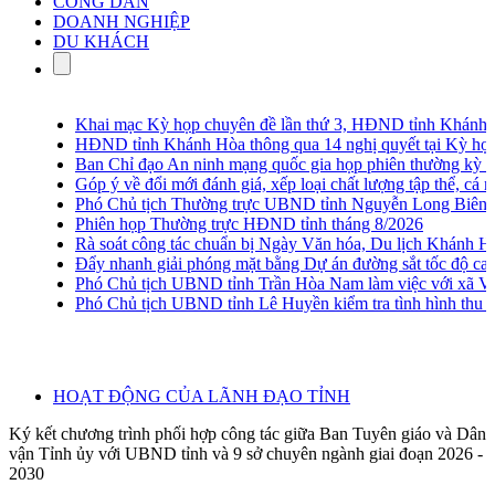
CÔNG DÂN
DOANH NGHIỆP
DU KHÁCH
Khai mạc Kỳ họp chuyên đề lần thứ 3, HĐND tỉnh Khánh Hò
HĐND tỉnh Khánh Hòa thông qua 14 nghị quyết tại Kỳ họp ch
Ban Chỉ đạo An ninh mạng quốc gia họp phiên thường kỳ lần 
Góp ý về đổi mới đánh giá, xếp loại chất lượng tập thể, cá nhâ
Phó Chủ tịch Thường trực UBND tỉnh Nguyễn Long Biên khảo s
Phiên họp Thường trực HĐND tỉnh tháng 8/2026
Rà soát công tác chuẩn bị Ngày Văn hóa, Du lịch Khánh Hòa
Đẩy nhanh giải phóng mặt bằng Dự án đường sắt tốc độ cao
Phó Chủ tịch UBND tỉnh Trần Hòa Nam làm việc với xã Vạn 
Phó Chủ tịch UBND tỉnh Lê Huyền kiểm tra tình hình thu gom
HOẠT ĐỘNG CỦA LÃNH ĐẠO TỈNH
Ký kết chương trình phối hợp công tác giữa Ban Tuyên giáo và Dân
vận Tỉnh ủy với UBND tỉnh và 9 sở chuyên ngành giai đoạn 2026 -
2030