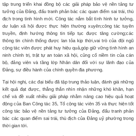
tập trung triển khai đồng bộ các giải pháp bảo vệ nền tảng tư
tưởng của Đảng, đấu tranh phản bác các quan điểm sai trái, thù
địch trong tình hình mới. Công tác nắm bắt tình hình tư tưởng,
dư luận xã hội được thực hiện thường xuyên;
công tác tuyên
truyền, định hướng thông tin tiếp tục được tăng cường;
các
thông tin chính thống được lan tỏa kịp thời,
vai trò của đội ngũ
cộng tác viên được phát huy hiệu quả,
góp giữ vững tình hình an
ninh chính trị, trật tự an toàn xã hội, củng cố niềm tin của cán
bộ, đảng viên và tầng lớp Nhân dân đối với sự lãnh đạo của
Đảng, sự điều hành của chính quyền địa phương.
Tại hội nghị, các đại biểu đã tập trung thảo luận, đánh giá những
kết quả đạt được, thẳng thắn nhìn nhận những khó khăn, hạn
chế và đề xuất nhiều giải pháp nhằm nâng cao
hiệu quả
hoạt
động của Ban C
ông tác 35, Tổ cộng tác viên 35 và thực hiện tốt
công tác
bảo vệ nền tảng tư tưởng của Đảng, đấu tranh phản
bác các quan điểm sai trái, thù địch
của Đảng uỷ
phường trong
thời gian tới.