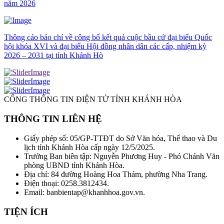
năm 2026
Thông cáo báo chí về công bố kết quả cuộc bầu cử đại biểu Quốc
hội khóa XVI và đại biểu Hội đồng nhân dân các cấp, nhiệm kỳ
2026 – 2031 tại tỉnh Khánh Hò
CỔNG THÔNG TIN ĐIỆN TỬ TỈNH KHÁNH HÒA
THÔNG TIN LIÊN HỆ
Giấy phép số: 05/GP-TTĐT do Sở Văn hóa, Thể thao và Du
lịch tỉnh Khánh Hòa cấp ngày 12/5/2025.
Trưởng Ban biên tập: Nguyễn Phương Huy - Phó Chánh Văn
phòng UBND tỉnh Khánh Hòa.
Địa chỉ: 84 đường Hoàng Hoa Thám, phường Nha Trang.
Điện thoại: 0258.3812434.
Email: banbientap@khanhhoa.gov.vn.
TIỆN ÍCH