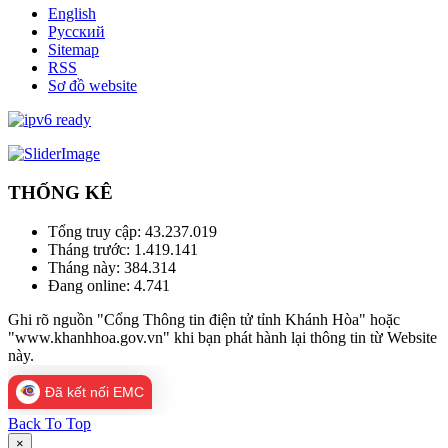
English
Русский
Sitemap
RSS
Sơ đồ website
THỐNG KÊ
Tổng truy cập:
43.237.019
Tháng trước:
1.419.141
Tháng này:
384.314
Đang online:
4.741
Ghi rõ nguồn "Cổng Thông tin điện tử tỉnh Khánh Hòa" hoặc
"www.khanhhoa.gov.vn" khi bạn phát hành lại thông tin từ Website
này.
Đã kết nối EMC
Back To Top
×