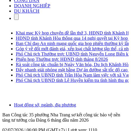
CÔNG DÂN
DOANH NGHIỆP
DU KHÁCH
Khai mạc Kỳ họp chuyên đề lần thứ 3, HĐND tỉnh Khánh Hòa
HĐND tỉnh Khánh Hòa thông qua 14 nghị quyết tại Kỳ họp chu
Ban Chỉ đạo An ninh mạng quốc gia họp phiên thường kỳ lần t
Góp ý về đổi mới đánh giá, xếp loại chất lượng tập thể, cá nhân 
Phó Chủ tịch Thường trực UBND tỉnh Nguyễn Long Biên khảo sá
Phiên họp Thường trực HĐND tỉnh tháng 8/2026
Rà soát công tác chuẩn bị Ngày Văn hóa, Du lịch Khánh Hòa t
Đẩy nhanh giải phóng mặt bằng Dự án đường sắt tốc độ cao B
Phó Chủ tịch UBND tỉnh Trần Hòa Nam làm việc với xã Vạn N
Phó Chủ tịch UBND tỉnh Lê Huyền kiểm tra tình hình thu gom,
Hoạt động sở, ngành, địa phương
Ban Công tác 35 phường Nha Trang sơ kết công tác bảo vệ nền
tảng tư tưởng của Đảng 6 tháng đầu năm 2026
02/07/2026 | 06:00 PM (GMT+7) |
Lượt xem: 1110