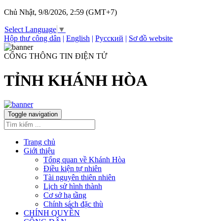
Chủ Nhật, 9/8/2026, 2:59 (GMT+7)
Select Language
▼
Hộp thư công dân
|
English
|
Русский
|
Sơ đồ website
CỔNG THÔNG TIN ĐIỆN TỬ
TỈNH KHÁNH HÒA
Toggle navigation
Trang chủ
Giới thiệu
Tổng quan về Khánh Hòa
Điều kiện tự nhiên
Tài nguyên thiên nhiên
Lịch sử hình thành
Cơ sở hạ tầng
Chính sách đặc thù
CHÍNH QUYỀN