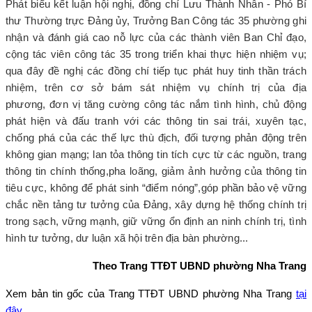
Phát biểu kết luận hội nghị, đồng chí Lưu Thành Nhân - Phó Bí
thư Thường trực Đảng ủy, Trưởng Ban C
ông tác
35 phường ghi
nhận và đánh giá cao nỗ lực của các thành viên Ban Chỉ đạo,
cộng tác viên công tác 35 trong triển khai thực hiện nhiệm vụ;
qua đây đề nghị các đồng chí tiếp tục phát huy tinh thần trách
nhiệm, trên cơ sở bám sát nhiệm vụ chính trị của địa
phương,
đơn vị
tăng cường công tác nắm tình hình, chủ động
phát hiện và đấu tranh với các thông tin sai trái, xuyên tạc,
chống phá của các thế lực thù địch, đối tượng phản động trên
không gian mạng; lan tỏa thông tin tích cực từ các nguồn, trang
thông tin chính thống,
pha loãng, giảm ảnh hưởng của thông tin
tiêu cực, không để phát sinh “điểm nóng”,
góp phần bảo vệ vững
chắc nền tảng tư tưởng của Đảng, xây dựng hệ thống chính trị
trong sạch, vững mạnh, giữ vững ổn định an ninh chính trị, tình
hình tư tưởng, dư luận xã hội trên địa bàn
phường
...
Theo Trang TTĐT UBND phường Nha Trang
Xem bản tin gốc của Trang TTĐT UBND
phường Nha Trang
tại
đây