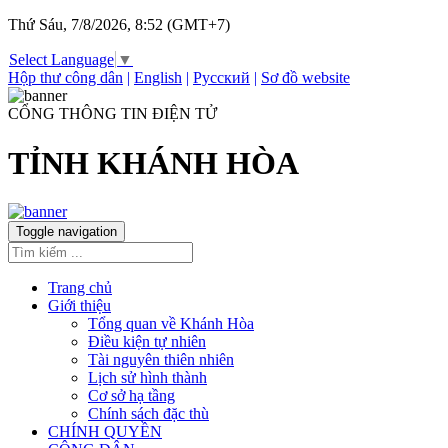
Thứ Sáu, 7/8/2026, 8:52 (GMT+7)
Select Language
▼
Hộp thư công dân
|
English
|
Русский
|
Sơ đồ website
CỔNG THÔNG TIN ĐIỆN TỬ
TỈNH KHÁNH HÒA
Toggle navigation
Trang chủ
Giới thiệu
Tổng quan về Khánh Hòa
Điều kiện tự nhiên
Tài nguyên thiên nhiên
Lịch sử hình thành
Cơ sở hạ tầng
Chính sách đặc thù
CHÍNH QUYỀN