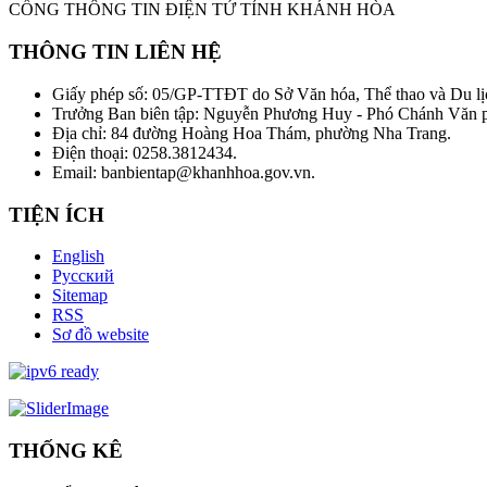
CỔNG THÔNG TIN ĐIỆN TỬ TỈNH KHÁNH HÒA
THÔNG TIN LIÊN HỆ
Giấy phép số: 05/GP-TTĐT do Sở Văn hóa, Thể thao và Du lị
Trưởng Ban biên tập: Nguyễn Phương Huy - Phó Chánh Văn
Địa chỉ: 84 đường Hoàng Hoa Thám, phường Nha Trang.
Điện thoại: 0258.3812434.
Email: banbientap@khanhhoa.gov.vn.
TIỆN ÍCH
English
Русский
Sitemap
RSS
Sơ đồ website
THỐNG KÊ