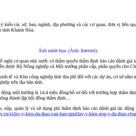
kiến các sở, ban, ngành, địa phương và các cơ quan, đơn vị liên quan
àn tỉnh Khánh Hòa.
Ảnh minh họa. (Ảnh: Internet).
 đề nghị cơ quan nhà nước có thẩm quyền thẩm định báo cáo đánh giá t
ền được Bộ Nông nghiệp và Môi trường phân cấp, phân quyền cho Ch
kinh tế và Khu công nghiệp tỉnh thu phí đối với các dự án, cơ sở nằm
hiệp trên địa bàn tỉnh.
động môi trường là 14,4 triệu đồng/hồ sơ đối với trường hợp thẩm định
 không thành lập hội đồng thẩm định…
u, nộp, quản lý và sử dụng phí thẩm định báo cáo đánh giá tác động 
ov.vn/vi/lay-y-kien-du-thao-van-ban-qppl/lay-y-kien-gop-y-du-thao-vbq