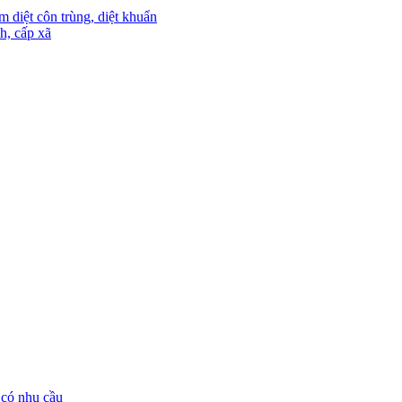
m diệt côn trùng, diệt khuẩn
h, cấp xã
 có nhu cầu