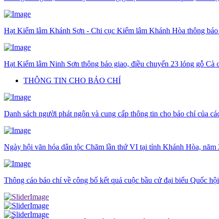
Hạt Kiểm lâm Khánh Sơn - Chi cục Kiểm lâm Khánh Hòa thông báo gi
Hạt Kiểm lâm Ninh Sơn thông báo giao, điều chuyển 23 lóng gỗ Cà c
THÔNG TIN CHO BÁO CHÍ
Danh sách người phát ngôn và cung cấp thông tin cho báo chí của c
Ngày hội văn hóa dân tộc Chăm lần thứ VI tại tỉnh Khánh Hòa, năm
Thông cáo báo chí về công bố kết quả cuộc bầu cử đại biểu Quốc hộ