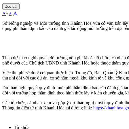
Đọc bài
+
-
A
A
A
Sở Nông nghiệp và Môi trường tỉnh Khánh Hòa vừa có văn bản lấy ý 
dụng phí thẩm định báo cáo đánh giá tác động môi trường trên địa b
Theo dự thảo nghị quyết, đối tượng nộp phí là các tổ chức, cá nhân
phê duyệt của Chủ tịch UBND tỉnh Khánh Hòa hoặc thuộc thẩm quy
Việc thu phí sẽ do 2 cơ quan thực hiện. Trong đó, Ban Quản lý Khu 
thu phí đối với các dự án, cơ sở nằm ngoài khu kinh tế và khu công ng
Dự thảo nghị quyết quy định mức phí thẩm định báo cáo đánh giá tác 
đối với trường hợp thẩm định theo hình thức lấy ý kiến chuyên gia,
Các tổ chức, cá nhân xem và góp ý dự thảo nghị quyết quy định th
Thông tin điện tử tỉnh Khánh Hòa tại đường link:
https://khanhhoa.g
Từ khóa