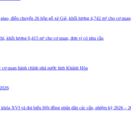
ao, điều chuyển 26 hộp gỗ xẻ Giẻ, khối lượng 4,742 m³ cho cơ quan,
hí, khối lượng 0,415 m³ cho cơ quan, đơn vị có nhu cầu
ác cơ quan hành chính nhà nước tỉnh Khánh Hòa
 2026
i khóa XVI và đại biểu Hội đồng nhân dân các cấp, nhiệm kỳ 2026 – 2