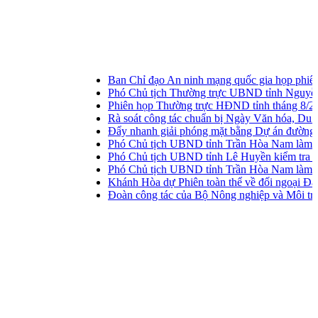
Ban Chỉ đạo An ninh mạng quốc gia họp phiên thư
Phó Chủ tịch Thường trực UBND tỉnh Nguyễn Long 
Phiên họp Thường trực HĐND tỉnh tháng 8/2026
Rà soát công tác chuẩn bị Ngày Văn hóa, Du lịc
Đẩy nhanh giải phóng mặt bằng Dự án đường sắt 
Phó Chủ tịch UBND tỉnh Trần Hòa Nam làm việc 
Phó Chủ tịch UBND tỉnh Lê Huyền kiểm tra tình h
Phó Chủ tịch UBND tỉnh Trần Hòa Nam làm việc v
Khánh Hòa dự Phiên toàn thể về đối ngoại Đảng 
Đoàn công tác của Bộ Nông nghiệp và Môi trườ