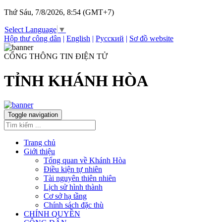
Thứ Sáu, 7/8/2026, 8:54 (GMT+7)
Select Language
▼
Hộp thư công dân
|
English
|
Русский
|
Sơ đồ website
CỔNG THÔNG TIN ĐIỆN TỬ
TỈNH KHÁNH HÒA
Toggle navigation
Trang chủ
Giới thiệu
Tổng quan về Khánh Hòa
Điều kiện tự nhiên
Tài nguyên thiên nhiên
Lịch sử hình thành
Cơ sở hạ tầng
Chính sách đặc thù
CHÍNH QUYỀN