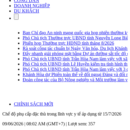
CÔNG DÂN
DOANH NGHIỆP
DU KHÁCH
Ban Chỉ đạo An ninh mạng quốc gia họp phiên thường kỳ lần
Phó Chủ tịch Thường trực UBND tỉnh Nguyễn Long Biên khảo 
Phiên họp Thường trực HĐND tỉnh tháng 8/2026
Rà soát công tác chuẩn bị Ngày Văn hóa, Du lịch Khánh Hòa
Đẩy nhanh giải phóng mặt bằng Dự án đường sắt tốc độ cao
Phó Chủ tịch UBND tỉnh Trần Hòa Nam làm việc với xã Vạn
Phó Chủ tịch UBND tỉnh Lê Huyền kiểm tra tình hình thu go
Phó Chủ tịch UBND tỉnh Trần Hòa Nam làm việc với 3 địa p
Khánh Hòa dự Phiên toàn thể về đối ngoại Đảng và đối ngoạ
Đoàn công tác của Bộ Nông nghiệp và Môi trường làm việ
CHÍNH SÁCH MỚI
Chế độ phụ cấp đặc thù trong lĩnh vực y tế áp dụng từ 15/7/2026
09/06/2026 | 08:02 AM (GMT+7) |
Lượt xem: 357