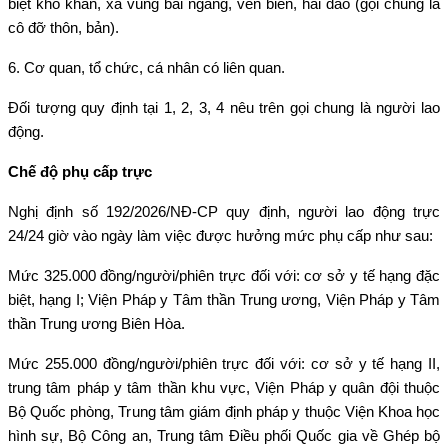
biệt khó khăn, xã vùng bãi ngang, ven biển, hải đảo (gọi chung là
cô đỡ thôn, bản).
6. Cơ quan, tổ chức, cá nhân có liên quan.
Đối tượng quy định tại 1, 2, 3, 4 nêu trên gọi chung là người lao
động.
Chế độ phụ cấp trực
Nghị định số 192/2026/NĐ-CP quy định, người lao động trực
24/24 giờ vào ngày làm việc được hưởng mức phụ cấp như sau:
Mức 325.000 đồng/người/phiên trực đối với: cơ sở y tế hạng đặc
biệt, hạng I; Viện Pháp y Tâm thần Trung ương, Viện Pháp y Tâm
thần Trung ương Biên Hòa.
Mức 255.000 đồng/người/phiên trực đối với: cơ sở y tế hạng II,
trung tâm pháp y tâm thần khu vực, Viện Pháp y quân đội thuộc
Bộ Quốc phòng, Trung tâm giám định pháp y thuộc Viện Khoa học
hình sự, Bộ Công an, Trung tâm Điều phối Quốc gia về Ghép bộ