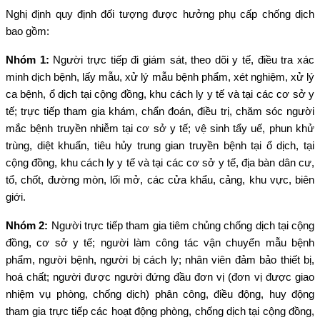
Nghị định quy định đối tượng được hưởng phụ cấp chống dịch
bao gồm:
Nhóm 1:
Người trực tiếp đi giám sát, theo dõi y tế, điều tra xác
minh dịch bệnh, lấy mẫu, xử lý mẫu bệnh phẩm, xét nghiệm, xử lý
ca bệnh, ổ dịch tại cộng đồng, khu cách ly y tế và tại các cơ sở y
tế; trực tiếp tham gia khám, chẩn đoán, điều trị, chăm sóc người
mắc bệnh truyền nhiễm tại cơ sở y tế; vệ sinh tẩy uế, phun khử
trùng, diệt khuẩn, tiêu hủy trung gian truyền bệnh tại ổ dịch, tại
cộng đồng, khu cách ly y tế và tại các cơ sở y tế, địa bàn dân cư,
tổ, chốt, đường mòn, lối mở, các cửa khẩu, cảng, khu vực, biên
giới.
Nhóm 2:
Người trực tiếp tham gia tiêm chủng chống dịch tại cộng
đồng, cơ sở y tế; người làm công tác vận chuyển mẫu bệnh
phẩm, người bệnh, người bị cách ly; nhân viên đảm bảo thiết bị,
hoá chất; người được người đứng đầu đơn vị (đơn vị được giao
nhiệm vụ phòng, chống dịch) phân công, điều động, huy động
tham gia trực tiếp các hoạt động phòng, chống dịch tại cộng đồng,