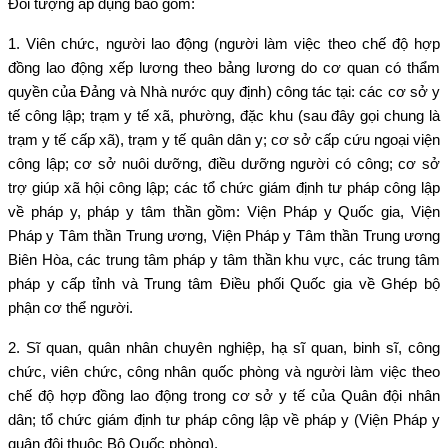
Đối tượng áp dụng bao gồm:
1. Viên chức, người lao động (người làm việc theo chế độ hợp
đồng lao động xếp lương theo bảng lương do cơ quan có thẩm
quyền của Đảng và Nhà nước quy định) công tác tại: các cơ sở y
tế công lập; trạm y tế xã, phường, đặc khu (sau đây gọi chung là
trạm y tế cấp xã), trạm y tế quân dân y; cơ sở cấp cứu ngoại viện
công lập; cơ sở nuôi dưỡng, điều dưỡng người có công; cơ sở
trợ giúp xã hội công lập; các tổ chức giám định tư pháp công lập
về pháp y, pháp y tâm thần gồm: Viện Pháp y Quốc gia, Viện
Pháp y Tâm thần Trung ương, Viện Pháp y Tâm thần Trung ương
Biên Hòa, các trung tâm pháp y tâm thần khu vực, các trung tâm
pháp y cấp tỉnh và Trung tâm Điều phối Quốc gia về Ghép bộ
phận cơ thể người.
2. Sĩ quan, quân nhân chuyên nghiệp, hạ sĩ quan, binh sĩ, công
chức, viên chức, công nhân quốc phòng và người làm việc theo
chế độ hợp đồng lao động trong cơ sở y tế của Quân đội nhân
dân; tổ chức giám định tư pháp công lập về pháp y (Viện Pháp y
quân đội thuộc Bộ Quốc phòng).