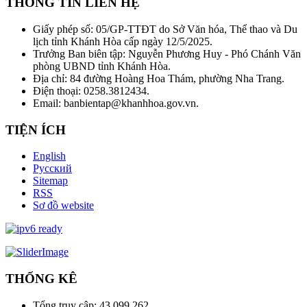
THÔNG TIN LIÊN HỆ
Giấy phép số: 05/GP-TTĐT do Sở Văn hóa, Thể thao và Du
lịch tỉnh Khánh Hòa cấp ngày 12/5/2025.
Trưởng Ban biên tập: Nguyễn Phương Huy - Phó Chánh Văn
phòng UBND tỉnh Khánh Hòa.
Địa chỉ: 84 đường Hoàng Hoa Thám, phường Nha Trang.
Điện thoại: 0258.3812434.
Email: banbientap@khanhhoa.gov.vn.
TIỆN ÍCH
English
Русский
Sitemap
RSS
Sơ đồ website
THỐNG KÊ
Tổng truy cập:
43.099.262