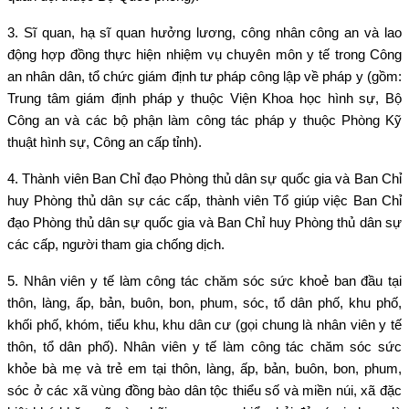
3. Sĩ quan, hạ sĩ quan hưởng lương, công nhân công an và lao
động hợp đồng thực hiện nhiệm vụ chuyên môn y tế trong Công
an nhân dân, tổ chức giám định tư pháp công lập về pháp y (gồm:
Trung tâm giám định pháp y thuộc Viện Khoa học hình sự, Bộ
Công an và các bộ phận làm công tác pháp y thuộc Phòng Kỹ
thuật hình sự, Công an cấp tỉnh).
4. Thành viên Ban Chỉ đạo Phòng thủ dân sự quốc gia và Ban Chỉ
huy Phòng thủ dân sự các cấp, thành viên Tổ giúp việc Ban Chỉ
đạo Phòng thủ dân sự quốc gia và Ban Chỉ huy Phòng thủ dân sự
các cấp, người tham gia chống dịch.
5. Nhân viên y tế làm công tác chăm sóc sức khoẻ ban đầu tại
thôn, làng, ấp, bản, buôn, bon, phum, sóc, tổ dân phố, khu phố,
khối phố, khóm, tiểu khu, khu dân cư (gọi chung là nhân viên y tế
thôn, tổ dân phố). Nhân viên y tế làm công tác chăm sóc sức
khỏe bà mẹ và trẻ em tại thôn, làng, ấp, bản, buôn, bon, phum,
sóc ở các xã vùng đồng bào dân tộc thiểu số và miền núi, xã đặc