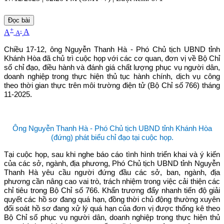
Đọc bài
+
-
A
A
A
Chiều 17-12, ông Nguyễn Thanh Hà - Phó Chủ tịch UBND tỉnh
Khánh Hòa đã chủ trì cuộc họp với các cơ quan, đơn vị về Bộ Chỉ
số chỉ đạo, điều hành và đánh giá chất lượng phục vụ người dân,
doanh nghiệp trong thực hiện thủ tục hành chính, dịch vụ công
theo thời gian thực trên môi trường điện tử (Bộ Chỉ số 766) tháng
11-2025.
Ông Nguyễn Thanh Hà - Phó Chủ tịch UBND tỉnh Khánh Hòa
(đứng) phát biểu chỉ đạo tại cuộc họp.
Tại cuộc họp, sau khi nghe báo cáo tình hình triển khai và ý kiến
của các sở, ngành, địa phương, Phó Chủ tịch UBND tỉnh Nguyễn
Thanh Hà yêu cầu người đứng đầu các sở, ban, ngành, địa
phương cần nâng cao vai trò, trách nhiệm trong việc cải thiện các
chỉ tiêu trong Bộ Chỉ số 766. Khẩn trương đẩy nhanh tiến độ giải
quyết các hồ sơ đang quá hạn, đồng thời chủ động thường xuyên
đối soát hồ sơ đang xử lý quá hạn của đơn vị được thống kê theo
Bộ Chỉ số phục vụ người dân, doanh nghiệp trong thực hiện thủ