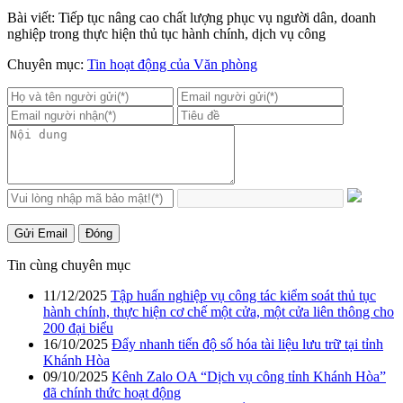
Bài viết: Tiếp tục nâng cao chất lượng phục vụ người dân, doanh
nghiệp trong thực hiện thủ tục hành chính, dịch vụ công
Chuyên mục:
Tin hoạt động của Văn phòng
Gửi Email
Đóng
Tin cùng chuyên mục
11/12/2025
Tập huấn nghiệp vụ công tác kiểm soát thủ tục
hành chính, thực hiện cơ chế một cửa, một cửa liên thông cho
200 đại biểu
16/10/2025
Đẩy nhanh tiến độ số hóa tài liệu lưu trữ tại tỉnh
Khánh Hòa
09/10/2025
Kênh Zalo OA “Dịch vụ công tỉnh Khánh Hòa”
đã chính thức hoạt động