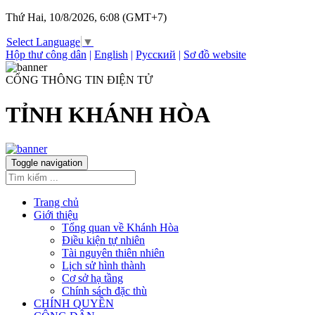
Thứ Hai, 10/8/2026, 6:08 (GMT+7)
Select Language
▼
Hộp thư công dân
|
English
|
Русский
|
Sơ đồ website
CỔNG THÔNG TIN ĐIỆN TỬ
TỈNH KHÁNH HÒA
Toggle navigation
Trang chủ
Giới thiệu
Tổng quan về Khánh Hòa
Điều kiện tự nhiên
Tài nguyên thiên nhiên
Lịch sử hình thành
Cơ sở hạ tầng
Chính sách đặc thù
CHÍNH QUYỀN