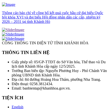
Thông cáo báo chí về công bố kết quả cuộc bầu cử đại biểu Quốc
hội khóa XVI và đại biểu Hội đồng nhân dân các cấp, nhiệm kỳ
2026 – 2031 tại tỉnh Khánh Hò
CỔNG THÔNG TIN ĐIỆN TỬ TỈNH KHÁNH HÒA
THÔNG TIN LIÊN HỆ
Giấy phép số: 05/GP-TTĐT do Sở Văn hóa, Thể thao và Du
lịch tỉnh Khánh Hòa cấp ngày 12/5/2025.
Trưởng Ban biên tập: Nguyễn Phương Huy - Phó Chánh Văn
phòng UBND tỉnh Khánh Hòa.
Địa chỉ: 84 đường Hoàng Hoa Thám, phường Nha Trang.
Điện thoại: 0258.3812434.
Email: banbientap@khanhhoa.gov.vn.
TIỆN ÍCH
English