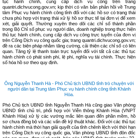
tục hành chính, cung cấp dịch vụ công trên trang
quantri.dichvucong.gov.vn; kịp thời có văn bản phản hồi về Trung
tâm Phục vụ hành chính công tỉnh đối với các hồ sơ có trạng thái
chưa phù hợp với trạng thái xử lý hồ sơ thực tế tại đơn vị để xem
xét, giải quyết. Thường xuyên theo dõi các chỉ số thành phần
trong Bộ Chỉ số phục vụ người dân, doanh nghiệp trong thực hiện
thủ tục hành chính, cung cấp dịch vụ công trực tuyến của đơn vị
trên Cổng Dịch vụ công quốc gia; trang quantri.dichvucong.gov.vn;
đề ra các biện pháp nhằm tăng cường, cải thiện các chỉ số có liên
quan. Tăng tỷ lệ thanh toán trực tuyến đối với tất cả các thủ tục
hành chính có phát sinh phí, lệ phí, nghĩa vụ tài chính. Thực hiện
số hóa hồ sơ theo quy định.
Ông Nguyễn Thanh Hà - Phó Chủ tịch UBND tỉnh trò chuyện với
người dân tại Trung tâm Phục vụ hành chính công tỉnh Khánh
Hòa.
Phó Chủ tịch UBND tỉnh Nguyễn Thanh Hà cũng giao Văn phòng
UBND tỉnh chủ trì, phối hợp với Viễn thông Khánh Hòa (VNPT
Khánh Hòa) xử lý các vướng mắc liên quan đến phần mềm, hồ
sơ chưa đồng bộ và các vấn đề kỹ thuật khác. Đối với các thủ tục
hành chính mà thời hạn giải quyết của tỉnh chênh lệch với thời hạn
trên Cổng Dịch vụ công quốc gia, Văn phòng UBND tỉnh đôn đốc