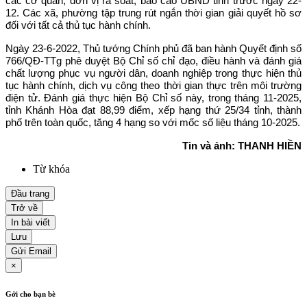
các cơ quan, đơn vị rà soát, báo cáo UBND tỉnh trước ngày 22-
12. Các xã, phường tập trung rút ngắn thời gian giải quyết hồ sơ
đối với tất cả thủ tục hành chính.
Ngày 23-6-2022, Thủ tướng Chính phủ đã ban hành Quyết định số
766/QĐ-TTg phê duyệt Bộ Chỉ số chỉ đạo, điều hành và đánh giá
chất lượng phục vụ người dân, doanh nghiệp trong thực hiện thủ
tục hành chính, dịch vụ công theo thời gian thực trên môi trường
điện tử. Đánh giá thực hiện Bộ Chỉ số này, trong tháng 11-2025,
tỉnh Khánh Hòa đạt 88,99 điểm, xếp hạng thứ 25/34 tỉnh, thành
phố trên toàn quốc, tăng 4 hạng so với mốc số liệu tháng 10-2025.
Tin và ảnh: THANH HIỀN
Từ khóa
Đầu trang
Trở về
In bài viết
Lưu
Gửi Email
×
Gởi cho bạn bè