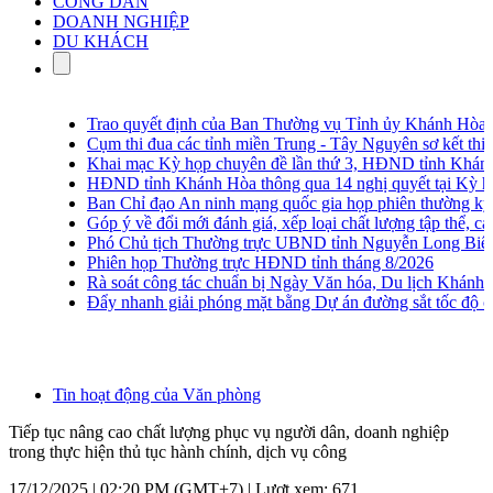
CÔNG DÂN
DOANH NGHIỆP
DU KHÁCH
Trao quyết định của Ban Thường vụ Tỉnh ủy Khánh Hòa c
Cụm thi đua các tỉnh miền Trung - Tây Nguyên sơ kết thi đ
Khai mạc Kỳ họp chuyên đề lần thứ 3, HĐND tỉnh Khánh 
HĐND tỉnh Khánh Hòa thông qua 14 nghị quyết tại Kỳ họp
Ban Chỉ đạo An ninh mạng quốc gia họp phiên thường kỳ lầ
Góp ý về đổi mới đánh giá, xếp loại chất lượng tập thể, cá n
Phó Chủ tịch Thường trực UBND tỉnh Nguyễn Long Biên khảo
Phiên họp Thường trực HĐND tỉnh tháng 8/2026
Rà soát công tác chuẩn bị Ngày Văn hóa, Du lịch Khánh H
Đẩy nhanh giải phóng mặt bằng Dự án đường sắt tốc độ c
Tin hoạt động của Văn phòng
Tiếp tục nâng cao chất lượng phục vụ người dân, doanh nghiệp
trong thực hiện thủ tục hành chính, dịch vụ công
17/12/2025 | 02:20 PM (GMT+7) |
Lượt xem: 671