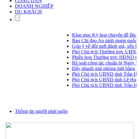
CÔNG DÂN
DOANH NGHIỆP
DU KHÁCH
Khai mạc Kỳ họp chuyên đề lần t
Ban Chỉ đạo An ninh mạng quốc gia
Góp ý về đổi mới đánh giá, xếp loại
Phó Chủ tịch Thường trực UBND tỉn
Phiên họp Thường trực HĐND tỉnh
Rà soát công tác chuẩn bị Ngày V
Đẩy nhanh giải phóng mặt bằng Dự
Phó Chủ tịch UBND tỉnh Trần Hòa
Phó Chủ tịch UBND tỉnh Lê Huyền k
Phó Chủ tịch UBND tỉnh Trần Hòa 
Thông tin người phát ngôn