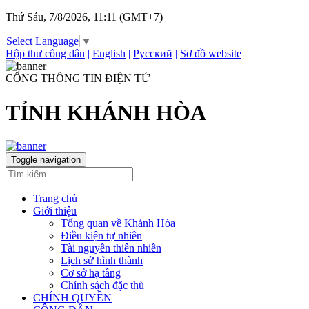
Thứ Sáu, 7/8/2026, 11:11 (GMT+7)
Select Language
▼
Hộp thư công dân
|
English
|
Русский
|
Sơ đồ website
CỔNG THÔNG TIN ĐIỆN TỬ
TỈNH KHÁNH HÒA
Toggle navigation
Trang chủ
Giới thiệu
Tổng quan về Khánh Hòa
Điều kiện tự nhiên
Tài nguyên thiên nhiên
Lịch sử hình thành
Cơ sở hạ tầng
Chính sách đặc thù
CHÍNH QUYỀN