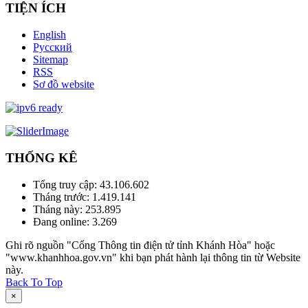
TIỆN ÍCH
English
Русский
Sitemap
RSS
Sơ đồ website
THỐNG KÊ
Tổng truy cập:
43.106.602
Tháng trước:
1.419.141
Tháng này:
253.895
Đang online:
3.269
Ghi rõ nguồn "Cổng Thông tin điện tử tỉnh Khánh Hòa" hoặc
"www.khanhhoa.gov.vn" khi bạn phát hành lại thông tin từ Website
này.
Back To Top
×