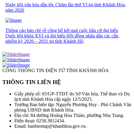
Ngày hội văn hóa dân tộc Chăm lần thứ VI tại tỉnh Khánh Hòa,
năm 2026
Thông cáo báo chí về công bố kết quả cuộc bầu cử đại biểu
Quốc hội khóa XVI và đại biểu Hội đồng nhân dân các cấp,
nhiệm kỳ 2026 – 2031 tại tỉnh Khánh Hò
CỔNG THÔNG TIN ĐIỆN TỬ TỈNH KHÁNH HÒA
THÔNG TIN LIÊN HỆ
Giấy phép số: 05/GP-TTĐT do Sở Văn hóa, Thể thao và Du
lịch tỉnh Khánh Hòa cấp ngày 12/5/2025.
Trưởng Ban biên tập: Nguyễn Phương Huy - Phó Chánh Văn
phòng UBND tỉnh Khánh Hòa.
Địa chỉ: 84 đường Hoàng Hoa Thám, phường Nha Trang.
Điện thoại: 0258.3812434.
Email: banbientap@khanhhoa.gov.vn.